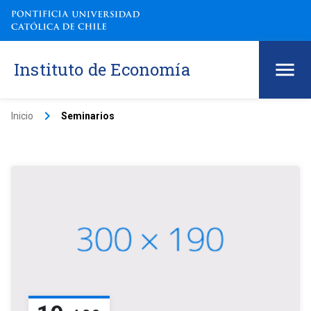
Instituto de Economía
keyboard_arrow_right
Inicio
Seminarios