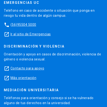
EMERGENCIAS UC
Teléfono en caso de accidente o situación que ponga en
riesgo tu vida dentro de algún campus.
phone
(56)95504 5000
launch
Ir al sitio de Emergencias
DISCRIMINACIÓN Y VIOLENCIA
Orientación y apoyo en casos de discriminación, violencia de
género o violencia sexual.
launch
Contacto para apoyo
launch
Más orientación
MEDIACIÓN UNIVERSITARIA
Teléfonos para orientación y consejo si se ha vulnerado
alguno de tus derechos en la universidad.