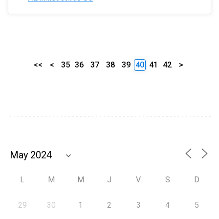
<<
<
35
36
37
38
39
40
41
42
>
L
M
M
J
V
S
D
29
30
1
2
3
4
5