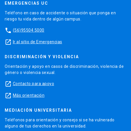
EMERGENCIAS UC
Teléfono en caso de accidente o situación que ponga en
riesgo tu vida dentro de algún campus.
phone
(56)95504 5000
launch
Ir al sitio de Emergencias
DISCRIMINACIÓN Y VIOLENCIA
Orientación y apoyo en casos de discriminación, violencia de
género o violencia sexual.
launch
Contacto para apoyo
launch
Más orientación
MEDIACIÓN UNIVERSITARIA
Teléfonos para orientación y consejo si se ha vulnerado
alguno de tus derechos en la universidad.