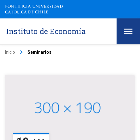
Instituto de Economía
keyboard_arrow_right
Inicio
Seminarios