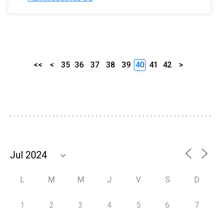
<<
<
35
36
37
38
39
40
41
42
>
L
M
M
J
V
S
D
1
2
3
4
5
6
7