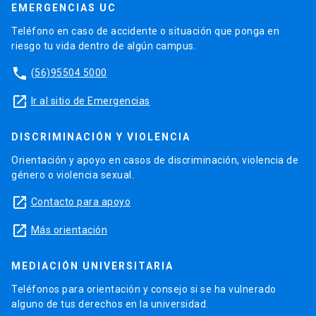
EMERGENCIAS UC
Teléfono en caso de accidente o situación que ponga en
riesgo tu vida dentro de algún campus.
phone
(56)95504 5000
launch
Ir al sitio de Emergencias
DISCRIMINACIÓN Y VIOLENCIA
Orientación y apoyo en casos de discriminación, violencia de
género o violencia sexual.
launch
Contacto para apoyo
launch
Más orientación
MEDIACIÓN UNIVERSITARIA
Teléfonos para orientación y consejo si se ha vulnerado
alguno de tus derechos en la universidad.