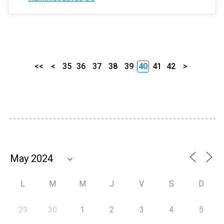
<<
<
35
36
37
38
39
40
41
42
>
L
M
M
J
V
S
D
29
30
1
2
3
4
5