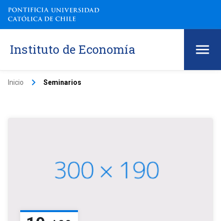
Instituto de Economía
keyboard_arrow_right
Inicio
Seminarios