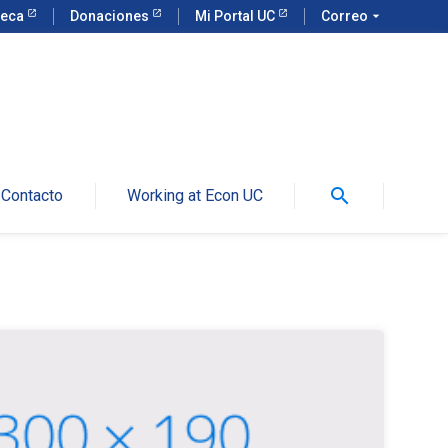
teca
Donaciones
Mi Portal UC
Correo
arrow_drop_down
search
Contacto
Working at Econ UC