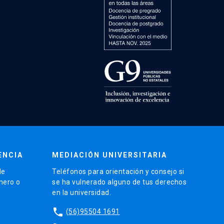
ENCIA
MEDIACIÓN UNIVERSITARIA
de
Teléfonos para orientación y consejo si
énero o
se ha vulnerado alguno de tus derechos
en la universidad.
phone
(56)95504 1691