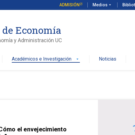
ADMISIÓN
Medios
arrow_drop_down
Biblio
o de Economía
nomía y Administración UC
Académicos e Investigación
Noticias
arrow_drop_down
 Cómo el envejecimiento