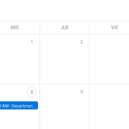
MIÉ
JUE
VIE
1
2
9
8
0 AM -
Department Seminar: James Robinson