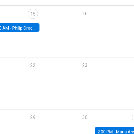
16
15
0 AM -
Philip Oreopolous, University of Toronto
22
23
29
30
2:00 PM -
Maria Aristizabal-Ramirez, FED