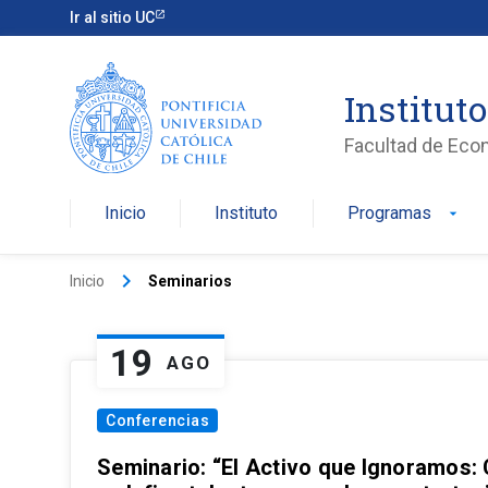
Ir al sitio UC
Institut
Facultad de Eco
Inicio
Instituto
Programas
arrow_drop_down
keyboard_arrow_right
Inicio
Seminarios
19
AGO
Conferencias
Seminario: “El Activo que Ignoramos: