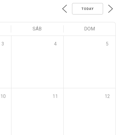
TODAY
SÁB
DOM
3
4
5
10
11
12