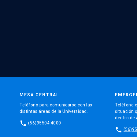
MESA CENTRAL
EMERGE
Teléfono para comunicarse con las
Teléfono e
distintas áreas de la Universidad.
situación 
dentro de
phone
(56)95504 4000
phone
(56)9