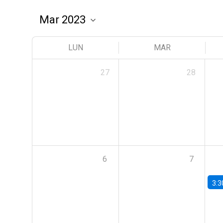
LUN
MAR
27
28
6
7
3:3