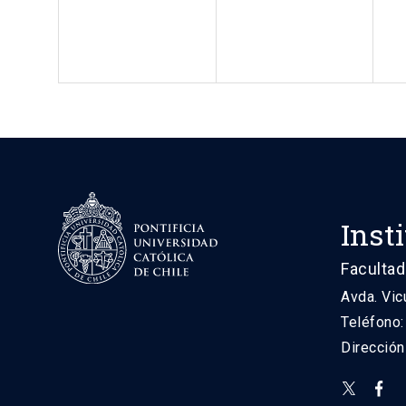
Inst
Facultad
Avda. Vic
Teléfono
Direcció