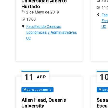
Universidad Alberto
26 
Hurtado
11:
2 de Mayo de 2019
Fac
17:00
Eco
Facultad de Ciencias
UC
Económicas y Administrativas
UC
11
1
ABR
Macroeconomía
Micr
Allen Head, Queen’s
Susa
University
Escu