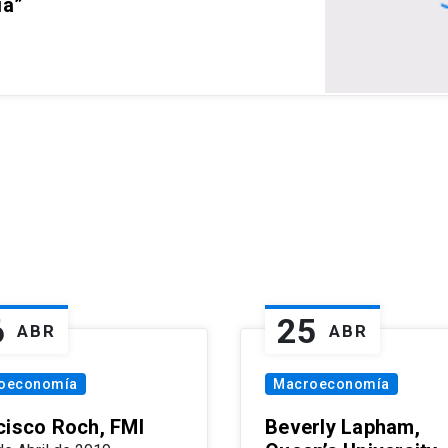
ia”
6
25
ABR
ABR
oeconomía
Macroeconomía
cisco Roch, FMI
Beverly Lapham,