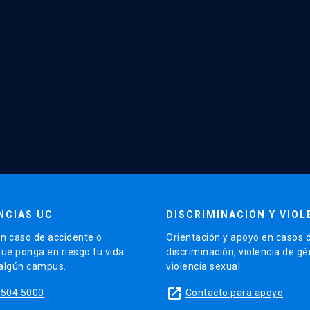
NCIAS UC
DISCRIMINACIÓN Y VIOL
n caso de accidente o
Orientación y apoyo en casos 
que ponga en riesgo tu vida
discriminación, violencia de g
 algún campus.
violencia sexual.
launch
5504 5000
Contacto para apoyo