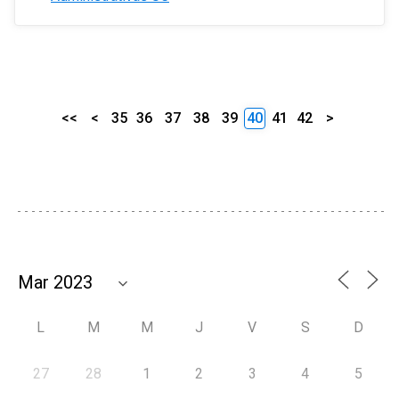
<<
<
35
36
37
38
39
40
41
42
>
L
M
M
J
V
S
D
27
28
1
2
3
4
5