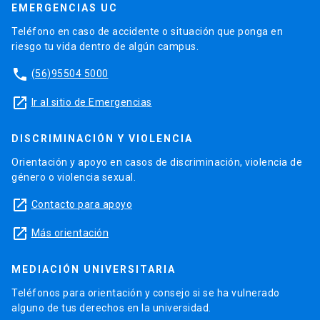
EMERGENCIAS UC
Teléfono en caso de accidente o situación que ponga en
riesgo tu vida dentro de algún campus.
phone
(56)95504 5000
launch
Ir al sitio de Emergencias
DISCRIMINACIÓN Y VIOLENCIA
Orientación y apoyo en casos de discriminación, violencia de
género o violencia sexual.
launch
Contacto para apoyo
launch
Más orientación
MEDIACIÓN UNIVERSITARIA
Teléfonos para orientación y consejo si se ha vulnerado
alguno de tus derechos en la universidad.