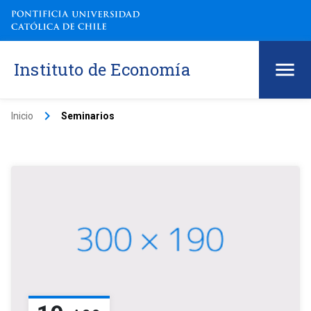
Instituto de Economía
keyboard_arrow_right
Inicio
Seminarios