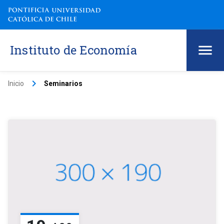
Instituto de Economía
keyboard_arrow_right
Inicio
Seminarios