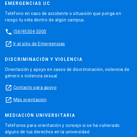
EMERGENCIAS UC
Teléfono en caso de accidente o situación que ponga en
riesgo tu vida dentro de algún campus.
phone
(56)95504 5000
launch
Ir al sitio de Emergencias
DISCRIMINACIÓN Y VIOLENCIA
Orientación y apoyo en casos de discriminación, violencia de
género o violencia sexual.
launch
Contacto para apoyo
launch
Más orientación
MEDIACIÓN UNIVERSITARIA
Teléfonos para orientación y consejo si se ha vulnerado
alguno de tus derechos en la universidad.