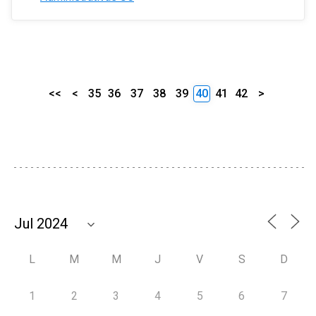
<<
<
35
36
37
38
39
40
41
42
>
L
M
M
J
V
S
D
1
2
3
4
5
6
7