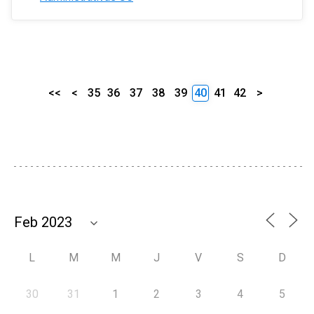
<<
<
35
36
37
38
39
40
41
42
>
L
M
M
J
V
S
D
30
31
1
2
3
4
5