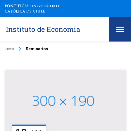
Instituto de Economía
keyboard_arrow_right
Inicio
Seminarios