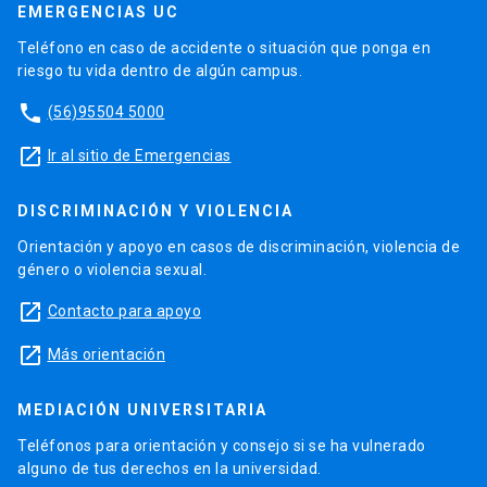
EMERGENCIAS UC
Teléfono en caso de accidente o situación que ponga en
riesgo tu vida dentro de algún campus.
phone
(56)95504 5000
launch
Ir al sitio de Emergencias
DISCRIMINACIÓN Y VIOLENCIA
Orientación y apoyo en casos de discriminación, violencia de
género o violencia sexual.
launch
Contacto para apoyo
launch
Más orientación
MEDIACIÓN UNIVERSITARIA
Teléfonos para orientación y consejo si se ha vulnerado
alguno de tus derechos en la universidad.