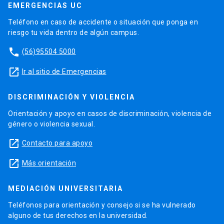
EMERGENCIAS UC
Teléfono en caso de accidente o situación que ponga en
riesgo tu vida dentro de algún campus.
phone
(56)95504 5000
launch
Ir al sitio de Emergencias
DISCRIMINACIÓN Y VIOLENCIA
Orientación y apoyo en casos de discriminación, violencia de
género o violencia sexual.
launch
Contacto para apoyo
launch
Más orientación
MEDIACIÓN UNIVERSITARIA
Teléfonos para orientación y consejo si se ha vulnerado
alguno de tus derechos en la universidad.