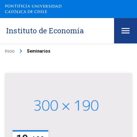
Instituto de Economía
keyboard_arrow_right
Inicio
Seminarios