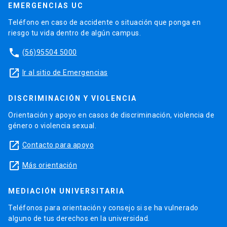
EMERGENCIAS UC
Teléfono en caso de accidente o situación que ponga en
riesgo tu vida dentro de algún campus.
phone
(56)95504 5000
launch
Ir al sitio de Emergencias
DISCRIMINACIÓN Y VIOLENCIA
Orientación y apoyo en casos de discriminación, violencia de
género o violencia sexual.
launch
Contacto para apoyo
launch
Más orientación
MEDIACIÓN UNIVERSITARIA
Teléfonos para orientación y consejo si se ha vulnerado
alguno de tus derechos en la universidad.