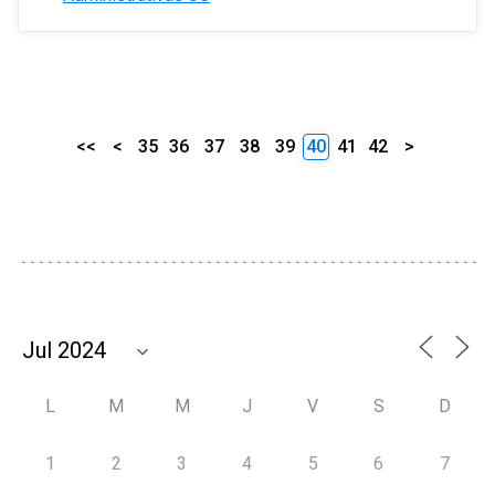
<<
<
35
36
37
38
39
40
41
42
>
L
M
M
J
V
S
D
1
2
3
4
5
6
7