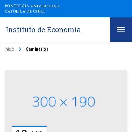
Instituto de Economía
keyboard_arrow_right
Inicio
Seminarios