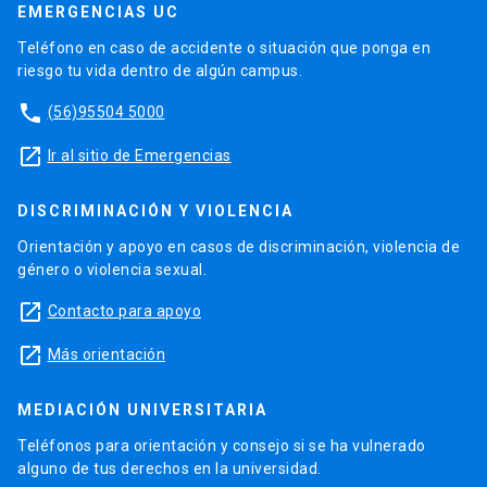
EMERGENCIAS UC
Teléfono en caso de accidente o situación que ponga en
riesgo tu vida dentro de algún campus.
phone
(56)95504 5000
launch
Ir al sitio de Emergencias
DISCRIMINACIÓN Y VIOLENCIA
Orientación y apoyo en casos de discriminación, violencia de
género o violencia sexual.
launch
Contacto para apoyo
launch
Más orientación
MEDIACIÓN UNIVERSITARIA
Teléfonos para orientación y consejo si se ha vulnerado
alguno de tus derechos en la universidad.