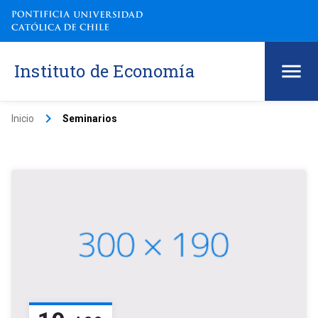
Instituto de Economía
keyboard_arrow_right
Inicio
Seminarios