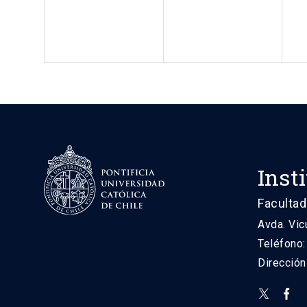
Inst
Facultad
Avda. Vic
Teléfono
Direcció