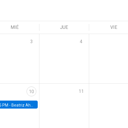
MIÉ
JUE
VIE
3
4
11
10
5 PM -
Beatriz Ahumada, PhD candidate, Universidad de Pittsburgh