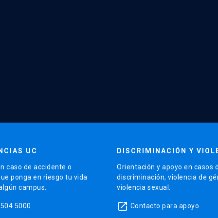
NCIAS UC
DISCRIMINACIÓN Y VIOL
n caso de accidente o
Orientación y apoyo en casos 
que ponga en riesgo tu vida
discriminación, violencia de g
 algún campus.
violencia sexual.
launch
5504 5000
Contacto para apoyo