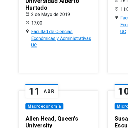
Universidad Alberto
26 
Hurtado
11:
2 de Mayo de 2019
Fac
17:00
Eco
Facultad de Ciencias
UC
Económicas y Administrativas
UC
11
1
ABR
Macroeconomía
Micr
Allen Head, Queen’s
Susa
University
Escu