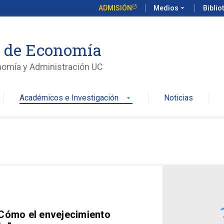
ADMISIÓN
Medios
arrow_drop_down
Biblio
o de Economía
nomía y Administración UC
Académicos e Investigación
Noticias
arrow_drop_down
 Cómo el envejecimiento