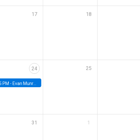
17
18
25
24
5 PM -
Evan Munro, Neyman Visiting Assistant Professor in the Department of Statistics at UC Berkeley
31
1