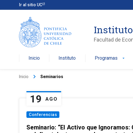
Ir al sitio UC
Institut
Facultad de Eco
Inicio
Instituto
Programas
arrow_drop_down
keyboard_arrow_right
Inicio
Seminarios
19
AGO
Conferencias
Seminario: “El Activo que Ignoramos: