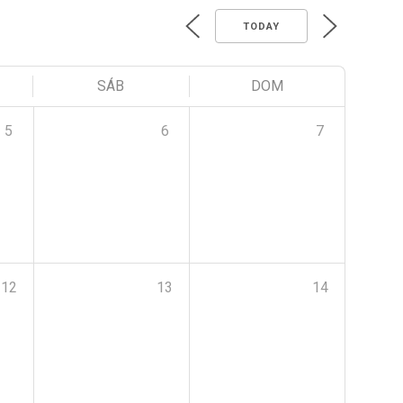
TODAY
SÁB
DOM
5
6
7
12
13
14