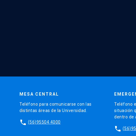
MESA CENTRAL
EMERGE
Teléfono para comunicarse con las
Teléfono e
distintas áreas de la Universidad.
situación 
dentro de
phone
(56)95504 4000
phone
(56)9