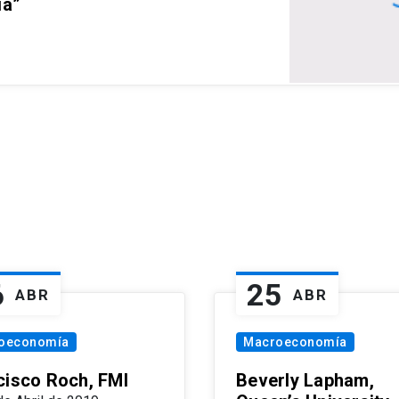
ia”
6
25
ABR
ABR
oeconomía
Macroeconomía
cisco Roch, FMI
Beverly Lapham,