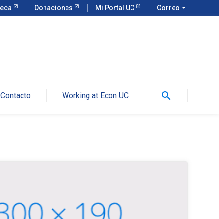
teca
Donaciones
Mi Portal UC
Correo
arrow_drop_down
search
Contacto
Working at Econ UC