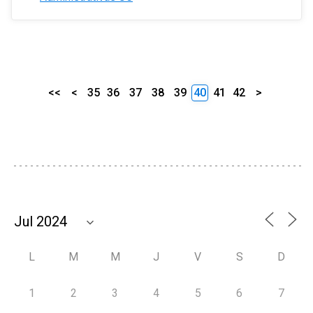
<<
<
35
36
37
38
39
40
41
42
>
L
M
M
J
V
S
D
1
2
3
4
5
6
7