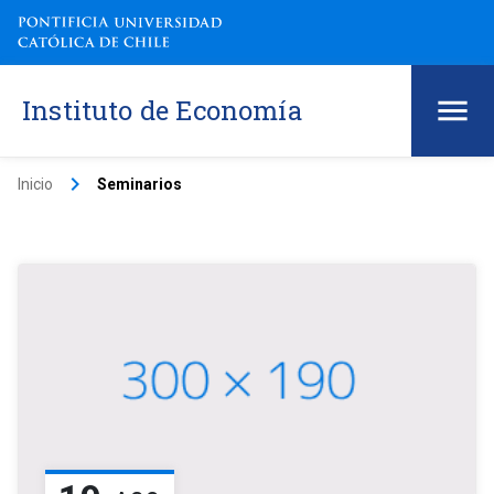
Instituto de Economía
keyboard_arrow_right
Inicio
Seminarios