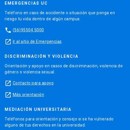
EMERGENCIAS UC
Teléfono en caso de accidente o situación que ponga en
riesgo tu vida dentro de algún campus.
phone
(56)95504 5000
launch
Ir al sitio de Emergencias
DISCRIMINACIÓN Y VIOLENCIA
Orientación y apoyo en casos de discriminación, violencia de
género o violencia sexual.
launch
Contacto para apoyo
launch
Más orientación
MEDIACIÓN UNIVERSITARIA
Teléfonos para orientación y consejo si se ha vulnerado
alguno de tus derechos en la universidad.