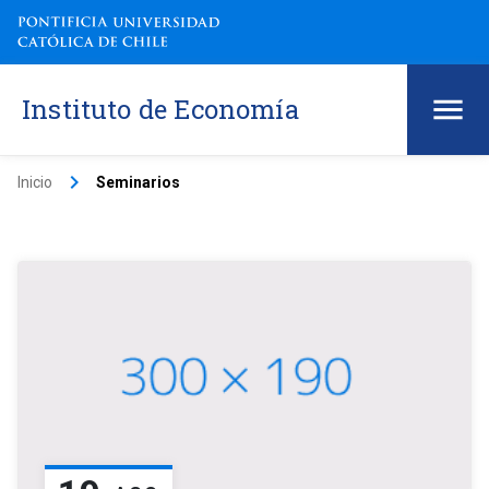
Instituto de Economía
keyboard_arrow_right
Inicio
Seminarios