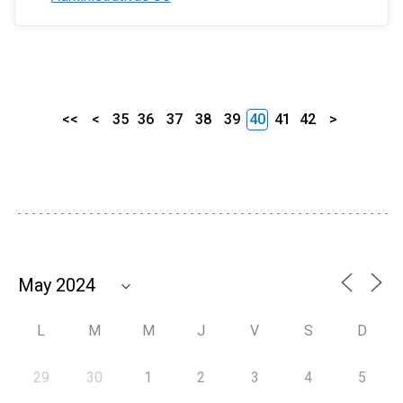
<<
<
35
36
37
38
39
40
41
42
>
L
M
M
J
V
S
D
29
30
1
2
3
4
5