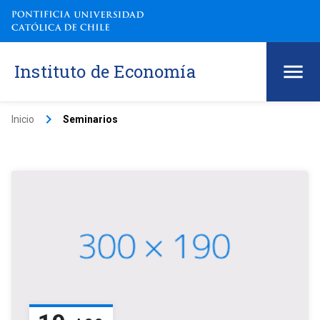
Instituto de Economía
keyboard_arrow_right
Inicio
Seminarios