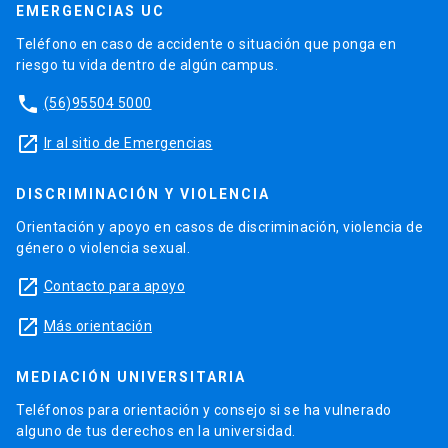
EMERGENCIAS UC
Teléfono en caso de accidente o situación que ponga en
riesgo tu vida dentro de algún campus.
phone
(56)95504 5000
launch
Ir al sitio de Emergencias
DISCRIMINACIÓN Y VIOLENCIA
Orientación y apoyo en casos de discriminación, violencia de
género o violencia sexual.
launch
Contacto para apoyo
launch
Más orientación
MEDIACIÓN UNIVERSITARIA
Teléfonos para orientación y consejo si se ha vulnerado
alguno de tus derechos en la universidad.