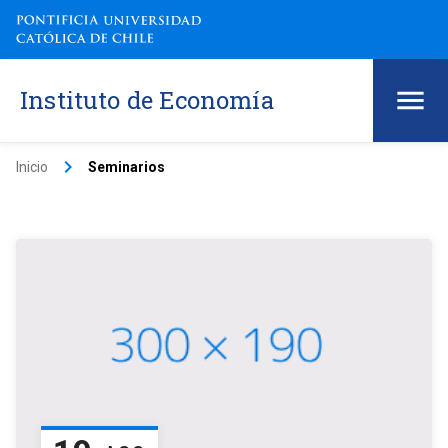
Instituto de Economía
keyboard_arrow_right
Inicio
Seminarios