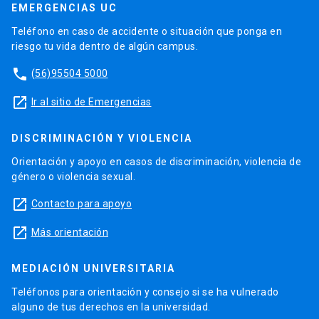
EMERGENCIAS UC
Teléfono en caso de accidente o situación que ponga en
riesgo tu vida dentro de algún campus.
phone
(56)95504 5000
launch
Ir al sitio de Emergencias
DISCRIMINACIÓN Y VIOLENCIA
Orientación y apoyo en casos de discriminación, violencia de
género o violencia sexual.
launch
Contacto para apoyo
launch
Más orientación
MEDIACIÓN UNIVERSITARIA
Teléfonos para orientación y consejo si se ha vulnerado
alguno de tus derechos en la universidad.