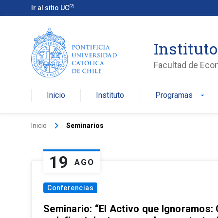
Ir al sitio UC
Institut
Facultad de Eco
Inicio
Instituto
Programas
arrow_drop_down
keyboard_arrow_right
Inicio
Seminarios
19
AGO
Conferencias
Seminario: “El Activo que Ignoramos: