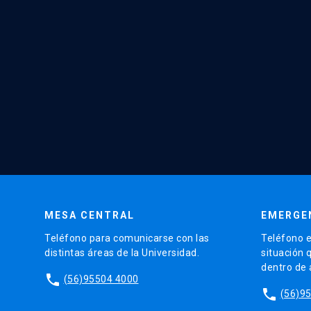
MESA CENTRAL
EMERGE
Teléfono para comunicarse con las
Teléfono e
distintas áreas de la Universidad.
situación 
dentro de
phone
(56)95504 4000
phone
(56)9