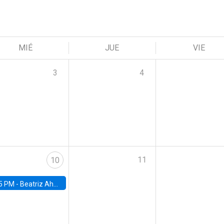
MIÉ
JUE
VIE
3
4
11
10
5 PM -
Beatriz Ahumada, PhD candidate, Universidad de Pittsburgh