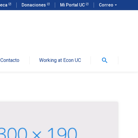
teca
Donaciones
Mi Portal UC
Correo
arrow_drop_down
search
Contacto
Working at Econ UC