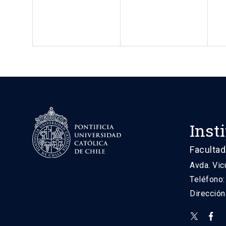
Inst
Facultad
Avda. Vic
Teléfono
Direcció