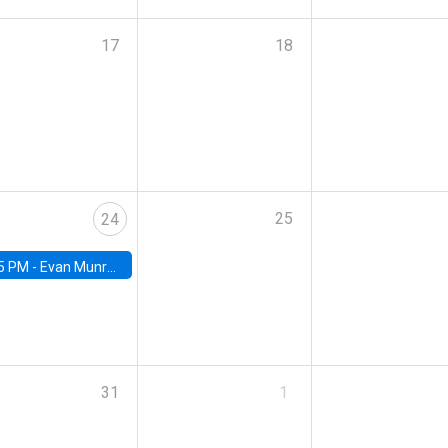
17
18
25
24
5 PM -
Evan Munro, Neyman Visiting Assistant Professor in the Department of Statistics at UC Berkeley
31
1