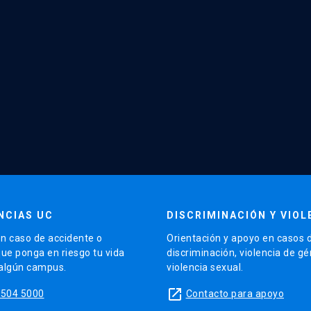
NCIAS UC
DISCRIMINACIÓN Y VIOL
n caso de accidente o
Orientación y apoyo en casos 
que ponga en riesgo tu vida
discriminación, violencia de g
 algún campus.
violencia sexual.
launch
5504 5000
Contacto para apoyo