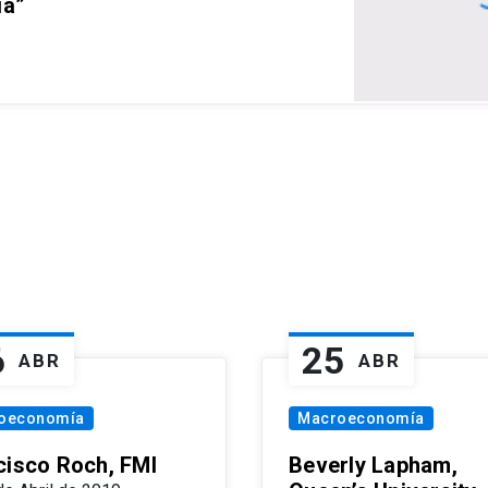
ia”
6
25
ABR
ABR
oeconomía
Macroeconomía
cisco Roch, FMI
Beverly Lapham,