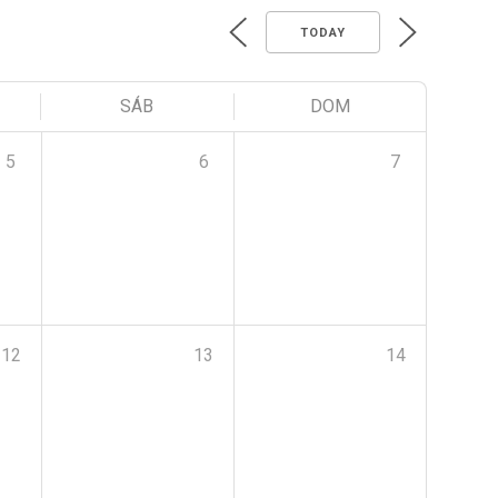
TODAY
SÁB
DOM
5
6
7
12
13
14