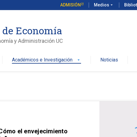
ADMISIÓN
Medios
arrow_drop_down
Biblio
o de Economía
nomía y Administración UC
Académicos e Investigación
Noticias
arrow_drop_down
 Cómo el envejecimiento