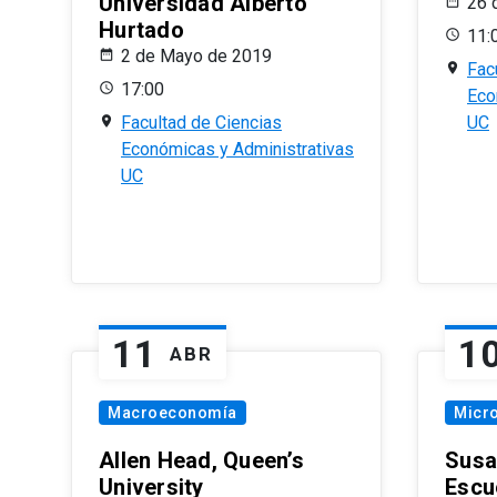
Universidad Alberto
26 
Hurtado
11:
2 de Mayo de 2019
Fac
17:00
Eco
Facultad de Ciencias
UC
Económicas y Administrativas
UC
11
1
ABR
Macroeconomía
Micr
Allen Head, Queen’s
Susa
University
Escu