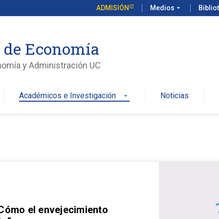
ADMISIÓN
Medios
arrow_drop_down
Biblio
o de Economía
nomía y Administración UC
Académicos e Investigación
Noticias
arrow_drop_down
 Cómo el envejecimiento