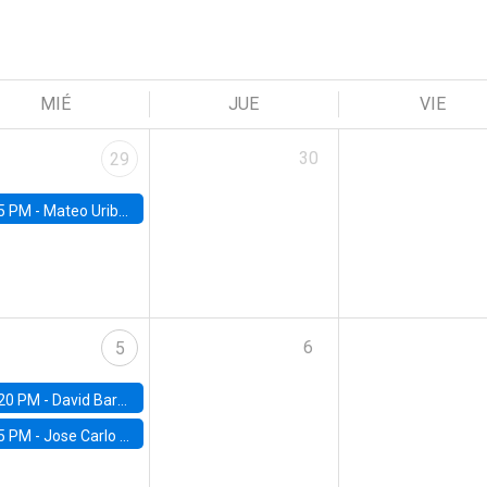
MIÉ
JUE
VIE
30
29
5 PM -
Mateo Uribe-Castro, Universidad de los Andes (Colombia)
6
5
20 PM -
David Bardey, Universidad de los Andes - CEDE
5 PM -
Jose Carlo Bermudez, UC (ME) & World Bank