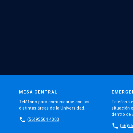
MESA CENTRAL
EMERGE
Teléfono para comunicarse con las
Teléfono e
distintas áreas de la Universidad.
situación 
dentro de
phone
(56)95504 4000
phone
(56)9