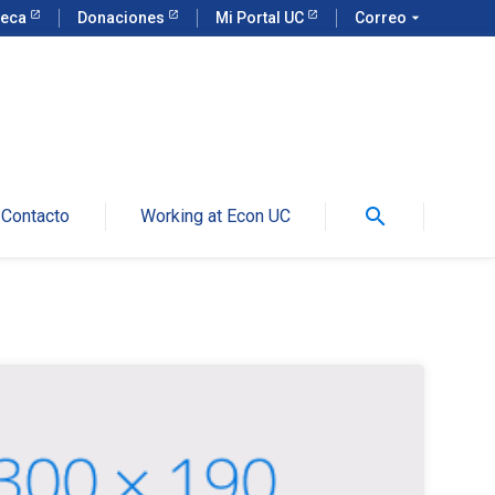
teca
Donaciones
Mi Portal UC
Correo
arrow_drop_down
search
Contacto
Working at Econ UC