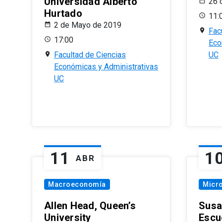
Universidad Alberto
26 
Hurtado
11:
2 de Mayo de 2019
Fac
17:00
Eco
Facultad de Ciencias
UC
Económicas y Administrativas
UC
11
1
ABR
Macroeconomía
Micr
Allen Head, Queen’s
Susa
University
Escu