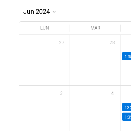
LUN
MAR
27
28
1:3
3
4
12:
1:3