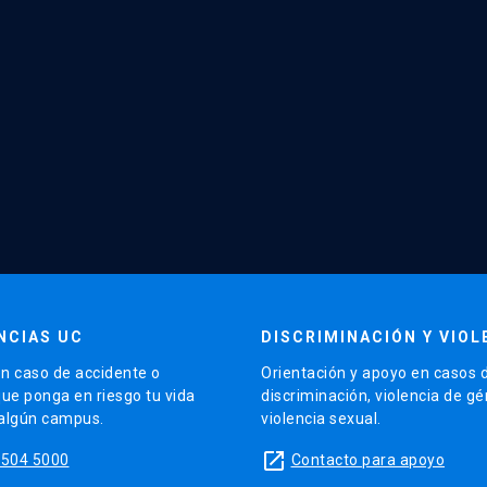
NCIAS UC
DISCRIMINACIÓN Y VIOL
n caso de accidente o
Orientación y apoyo en casos 
que ponga en riesgo tu vida
discriminación, violencia de g
 algún campus.
violencia sexual.
launch
5504 5000
Contacto para apoyo