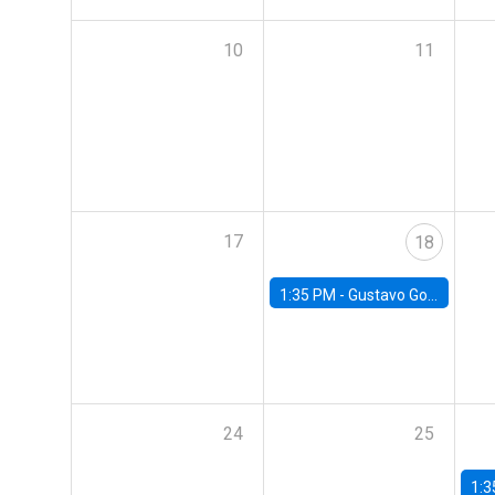
10
11
17
18
1:35 PM -
Gustavo González, Banco Central de Chile
24
25
1:3