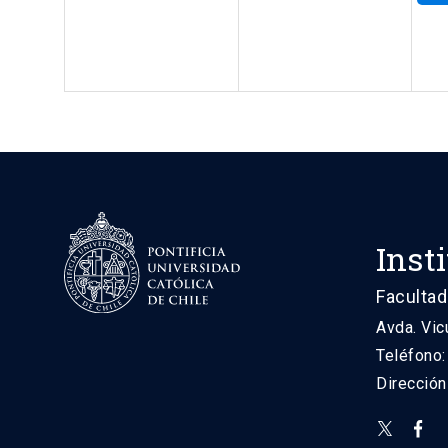
Inst
Facultad
Avda. Vic
Teléfono
Direcció