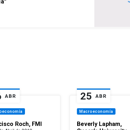
ia”
6
25
ABR
ABR
oeconomía
Macroeconomía
cisco Roch, FMI
Beverly Lapham,