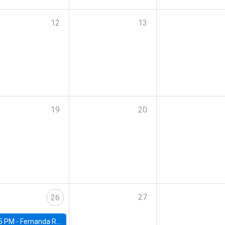
12
13
19
20
27
26
5 PM -
Fernanda Rojas Ampuero, University of Wisconsin-Madison