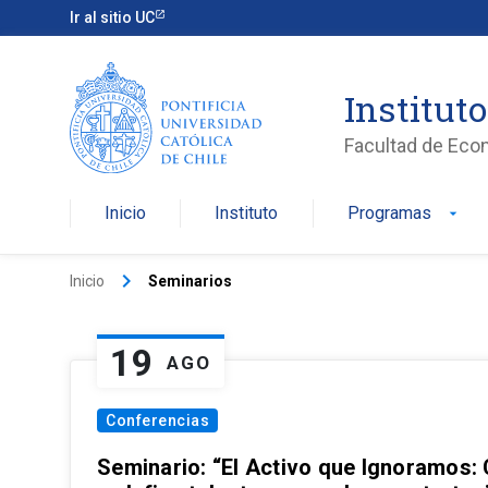
Ir al sitio UC
Institut
Facultad de Eco
Inicio
Instituto
Programas
arrow_drop_down
keyboard_arrow_right
Inicio
Seminarios
19
AGO
Conferencias
Seminario: “El Activo que Ignoramos: