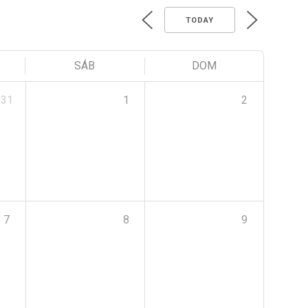
TODAY
SÁB
DOM
31
1
2
7
8
9