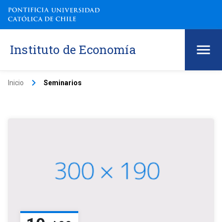
Instituto de Economía
keyboard_arrow_right
Inicio
Seminarios