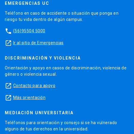
EMERGENCIAS UC
Teléfono en caso de accidente o situación que ponga en
riesgo tu vida dentro de algún campus.
phone
(56)95504 5000
launch
Ir al sitio de Emergencias
DISCRIMINACIÓN Y VIOLENCIA
Orientación y apoyo en casos de discriminación, violencia de
género o violencia sexual.
launch
Contacto para apoyo
launch
Más orientación
MEDIACIÓN UNIVERSITARIA
Teléfonos para orientación y consejo si se ha vulnerado
alguno de tus derechos en la universidad.