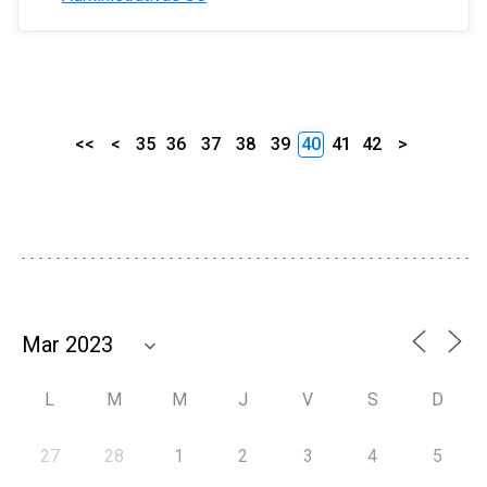
<<
<
35
36
37
38
39
40
41
42
>
L
M
M
J
V
S
D
27
28
1
2
3
4
5