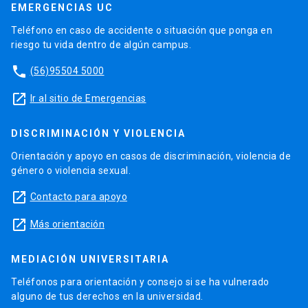
EMERGENCIAS UC
Teléfono en caso de accidente o situación que ponga en
riesgo tu vida dentro de algún campus.
phone
(56)95504 5000
launch
Ir al sitio de Emergencias
DISCRIMINACIÓN Y VIOLENCIA
Orientación y apoyo en casos de discriminación, violencia de
género o violencia sexual.
launch
Contacto para apoyo
launch
Más orientación
MEDIACIÓN UNIVERSITARIA
Teléfonos para orientación y consejo si se ha vulnerado
alguno de tus derechos en la universidad.