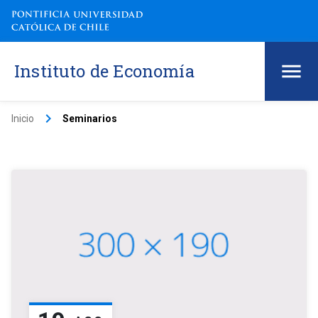
Instituto de Economía
keyboard_arrow_right
Inicio
Seminarios