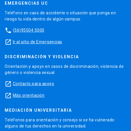
EMERGENCIAS UC
Teléfono en caso de accidente o situación que ponga en
riesgo tu vida dentro de algún campus.
phone
(56)95504 5000
launch
Ir al sitio de Emergencias
DISCRIMINACIÓN Y VIOLENCIA
Orientación y apoyo en casos de discriminación, violencia de
género o violencia sexual.
launch
Contacto para apoyo
launch
Más orientación
MEDIACIÓN UNIVERSITARIA
Teléfonos para orientación y consejo si se ha vulnerado
alguno de tus derechos en la universidad.