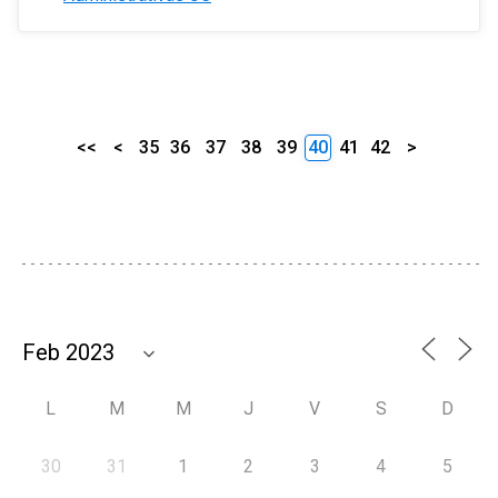
<<
<
35
36
37
38
39
40
41
42
>
L
M
M
J
V
S
D
30
31
1
2
3
4
5