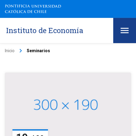
Instituto de Economía
keyboard_arrow_right
Inicio
Seminarios