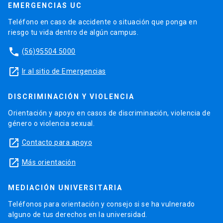
EMERGENCIAS UC
Teléfono en caso de accidente o situación que ponga en
riesgo tu vida dentro de algún campus.
phone
(56)95504 5000
launch
Ir al sitio de Emergencias
DISCRIMINACIÓN Y VIOLENCIA
Orientación y apoyo en casos de discriminación, violencia de
género o violencia sexual.
launch
Contacto para apoyo
launch
Más orientación
MEDIACIÓN UNIVERSITARIA
Teléfonos para orientación y consejo si se ha vulnerado
alguno de tus derechos en la universidad.