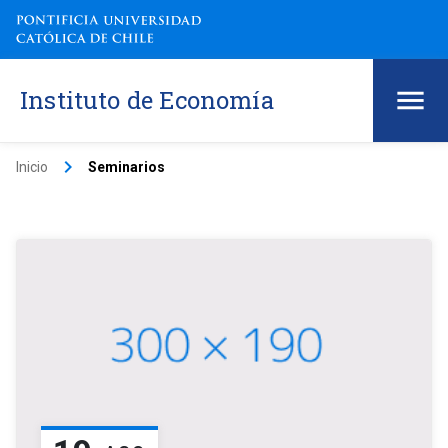
Instituto de Economía
keyboard_arrow_right
Inicio
Seminarios