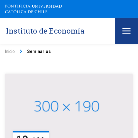
Instituto de Economía
keyboard_arrow_right
Inicio
Seminarios