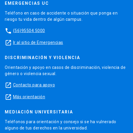
EMERGENCIAS UC
Teléfono en caso de accidente o situación que ponga en
riesgo tu vida dentro de algún campus.
phone
(56)95504 5000
launch
Ir al sitio de Emergencias
DISCRIMINACIÓN Y VIOLENCIA
Orientación y apoyo en casos de discriminación, violencia de
género o violencia sexual.
launch
Contacto para apoyo
launch
Más orientación
MEDIACIÓN UNIVERSITARIA
Teléfonos para orientación y consejo si se ha vulnerado
alguno de tus derechos en la universidad.