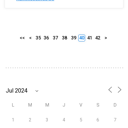
<<
<
35
36
37
38
39
40
41
42
>
L
M
M
J
V
S
D
1
2
3
4
5
6
7