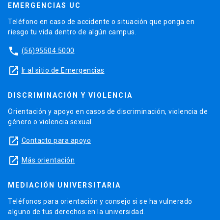
EMERGENCIAS UC
Teléfono en caso de accidente o situación que ponga en
riesgo tu vida dentro de algún campus.
phone
(56)95504 5000
launch
Ir al sitio de Emergencias
DISCRIMINACIÓN Y VIOLENCIA
Orientación y apoyo en casos de discriminación, violencia de
género o violencia sexual.
launch
Contacto para apoyo
launch
Más orientación
MEDIACIÓN UNIVERSITARIA
Teléfonos para orientación y consejo si se ha vulnerado
alguno de tus derechos en la universidad.