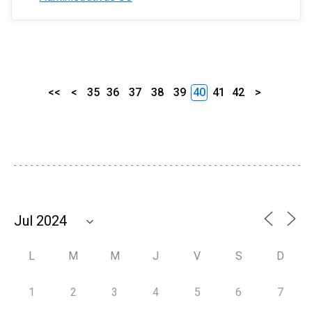
<<
<
35
36
37
38
39
40
41
42
>
L
M
M
J
V
S
D
1
2
3
4
5
6
7