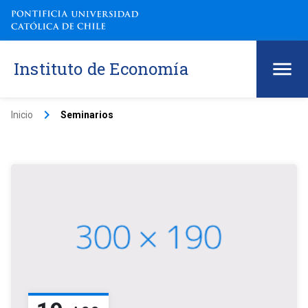
Instituto de Economía
keyboard_arrow_right
Inicio
Seminarios