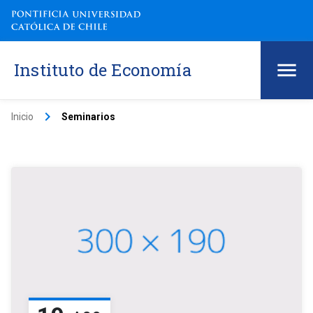
Instituto de Economía
keyboard_arrow_right
Inicio
Seminarios