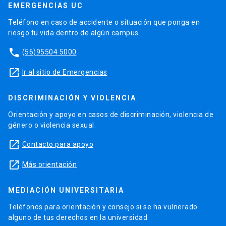
EMERGENCIAS UC
Teléfono en caso de accidente o situación que ponga en
riesgo tu vida dentro de algún campus.
phone
(56)95504 5000
launch
Ir al sitio de Emergencias
DISCRIMINACIÓN Y VIOLENCIA
Orientación y apoyo en casos de discriminación, violencia de
género o violencia sexual.
launch
Contacto para apoyo
launch
Más orientación
MEDIACIÓN UNIVERSITARIA
Teléfonos para orientación y consejo si se ha vulnerado
alguno de tus derechos en la universidad.