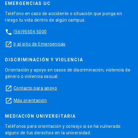
EMERGENCIAS UC
Teléfono en caso de accidente o situación que ponga en
riesgo tu vida dentro de algún campus.
phone
(56)95504 5000
launch
Ir al sitio de Emergencias
DISCRIMINACIÓN Y VIOLENCIA
Orientación y apoyo en casos de discriminación, violencia de
género o violencia sexual.
launch
Contacto para apoyo
launch
Más orientación
MEDIACIÓN UNIVERSITARIA
Teléfonos para orientación y consejo si se ha vulnerado
alguno de tus derechos en la universidad.