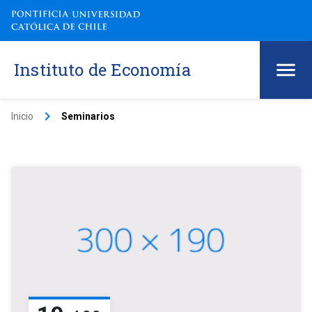
Instituto de Economía
keyboard_arrow_right
Inicio
Seminarios