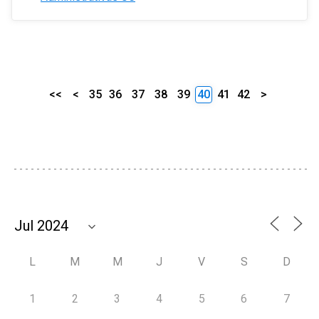
<<
<
35
36
37
38
39
40
41
42
>
L
M
M
J
V
S
D
1
2
3
4
5
6
7