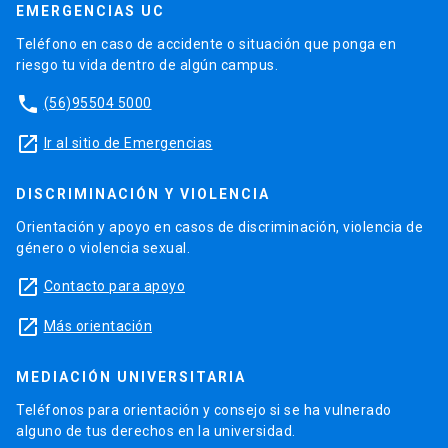
EMERGENCIAS UC
Teléfono en caso de accidente o situación que ponga en
riesgo tu vida dentro de algún campus.
phone
(56)95504 5000
launch
Ir al sitio de Emergencias
DISCRIMINACIÓN Y VIOLENCIA
Orientación y apoyo en casos de discriminación, violencia de
género o violencia sexual.
launch
Contacto para apoyo
launch
Más orientación
MEDIACIÓN UNIVERSITARIA
Teléfonos para orientación y consejo si se ha vulnerado
alguno de tus derechos en la universidad.