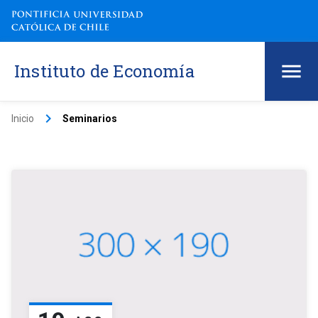
Instituto de Economía
keyboard_arrow_right
Inicio
Seminarios