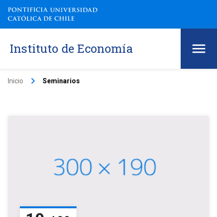
Instituto de Economía
keyboard_arrow_right
Inicio
Seminarios