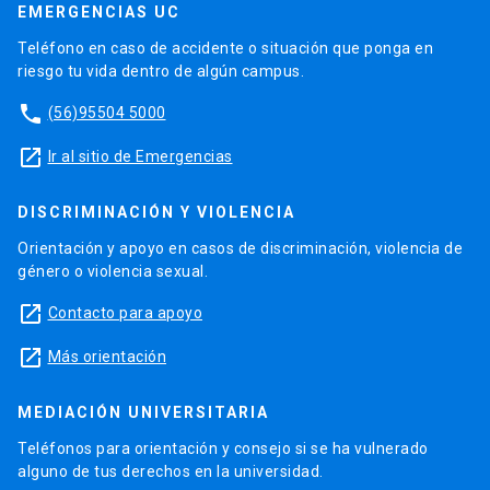
EMERGENCIAS UC
Teléfono en caso de accidente o situación que ponga en
riesgo tu vida dentro de algún campus.
phone
(56)95504 5000
launch
Ir al sitio de Emergencias
DISCRIMINACIÓN Y VIOLENCIA
Orientación y apoyo en casos de discriminación, violencia de
género o violencia sexual.
launch
Contacto para apoyo
launch
Más orientación
MEDIACIÓN UNIVERSITARIA
Teléfonos para orientación y consejo si se ha vulnerado
alguno de tus derechos en la universidad.