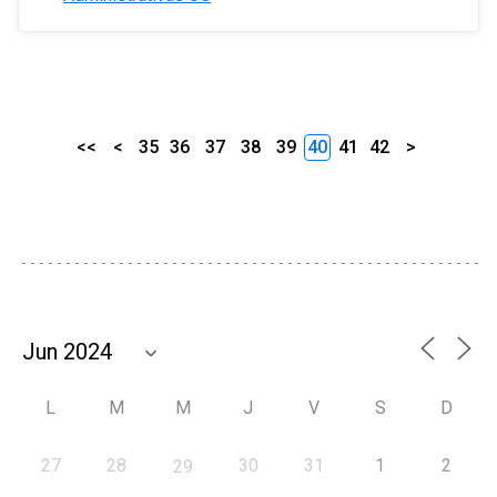
<<
<
35
36
37
38
39
40
41
42
>
L
M
M
J
V
S
D
27
28
30
31
1
2
29