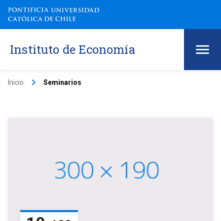
Instituto de Economía
keyboard_arrow_right
Inicio
Seminarios