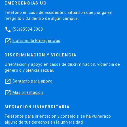
EMERGENCIAS UC
Teléfono en caso de accidente o situación que ponga en
riesgo tu vida dentro de algún campus.
phone
(56)95504 5000
launch
Ir al sitio de Emergencias
DISCRIMINACIÓN Y VIOLENCIA
Orientación y apoyo en casos de discriminación, violencia de
género o violencia sexual.
launch
Contacto para apoyo
launch
Más orientación
MEDIACIÓN UNIVERSITARIA
Teléfonos para orientación y consejo si se ha vulnerado
alguno de tus derechos en la universidad.