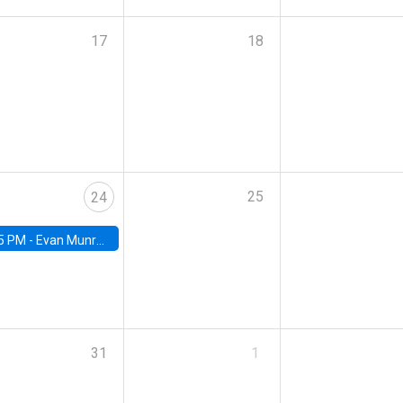
17
18
25
24
5 PM -
Evan Munro, Neyman Visiting Assistant Professor in the Department of Statistics at UC Berkeley
31
1