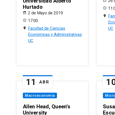
Universidad Alberto
26 
Hurtado
11:
2 de Mayo de 2019
Fac
17:00
Eco
Facultad de Ciencias
UC
Económicas y Administrativas
UC
11
1
ABR
Macroeconomía
Micr
Allen Head, Queen’s
Susa
University
Escu