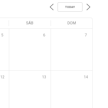
TODAY
SÁB
DOM
5
6
7
12
13
14