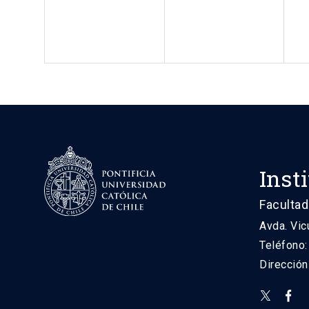
Inst
Facultad
Avda. Vic
Teléfono
Direcció