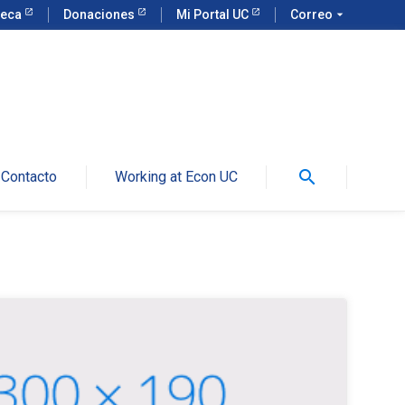
teca
Donaciones
Mi Portal UC
Correo
arrow_drop_down
search
Contacto
Working at Econ UC