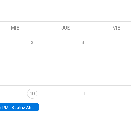
MIÉ
JUE
VIE
3
4
11
10
5 PM -
Beatriz Ahumada, PhD candidate, Universidad de Pittsburgh