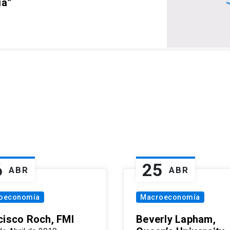
ia”
6
25
ABR
ABR
oeconomía
Macroeconomía
cisco Roch, FMI
Beverly Lapham,