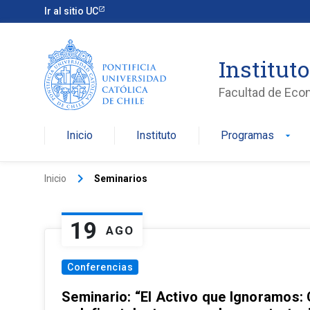
Ir al sitio UC
Institut
Facultad de Eco
Inicio
Instituto
Programas
arrow_drop_down
keyboard_arrow_right
Inicio
Seminarios
19
AGO
Conferencias
Seminario: “El Activo que Ignoramos: