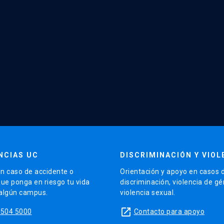
NCIAS UC
DISCRIMINACIÓN Y VIOL
n caso de accidente o
Orientación y apoyo en casos 
que ponga en riesgo tu vida
discriminación, violencia de g
 algún campus.
violencia sexual.
launch
5504 5000
Contacto para apoyo