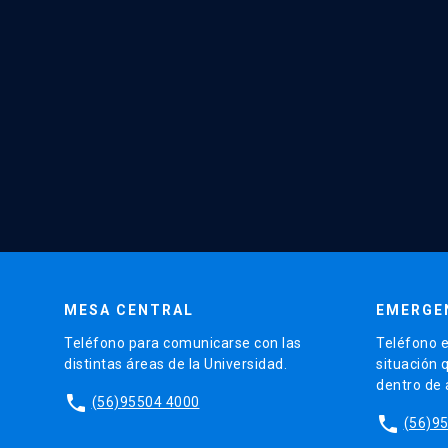
MESA CENTRAL
EMERGE
Teléfono para comunicarse con las
Teléfono e
distintas áreas de la Universidad.
situación 
dentro de
phone
(56)95504 4000
phone
(56)9