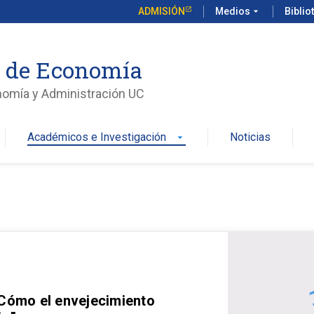
ADMISIÓN
Medios
arrow_drop_down
Biblio
o de Economía
nomía y Administración UC
Académicos e Investigación
Noticias
arrow_drop_down
 Cómo el envejecimiento