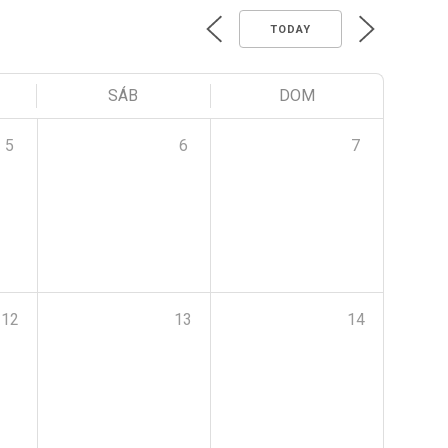
TODAY
SÁB
DOM
5
6
7
12
13
14