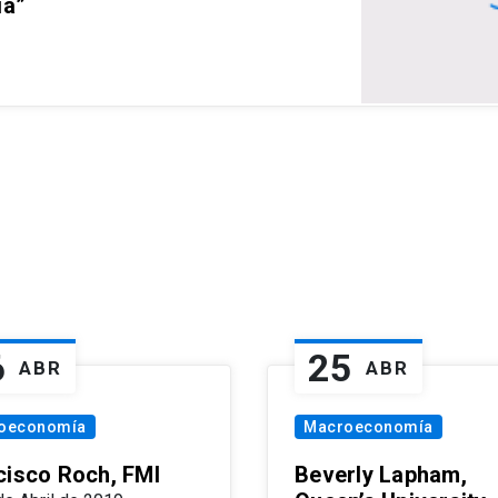
ia”
6
25
ABR
ABR
oeconomía
Macroeconomía
cisco Roch, FMI
Beverly Lapham,