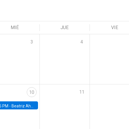
MIÉ
JUE
VIE
3
4
11
10
5 PM -
Beatriz Ahumada, PhD candidate, Universidad de Pittsburgh