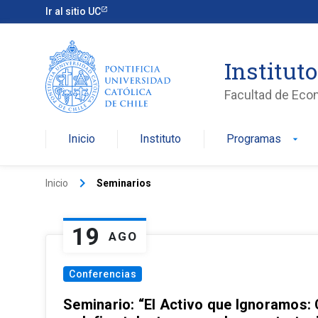
Ir al sitio UC
Institut
Facultad de Eco
Inicio
Instituto
Programas
arrow_drop_down
keyboard_arrow_right
Inicio
Seminarios
19
AGO
Conferencias
Seminario: “El Activo que Ignoramos: