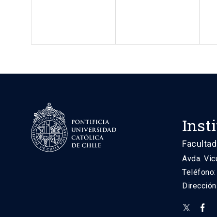
Inst
Facultad
Avda. Vic
Teléfono
Direcció