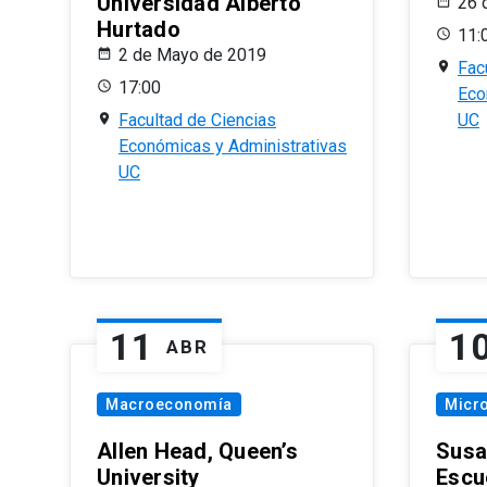
Universidad Alberto
26 
Hurtado
11:
2 de Mayo de 2019
Fac
17:00
Eco
Facultad de Ciencias
UC
Económicas y Administrativas
UC
11
1
ABR
Macroeconomía
Micr
Allen Head, Queen’s
Susa
University
Escu