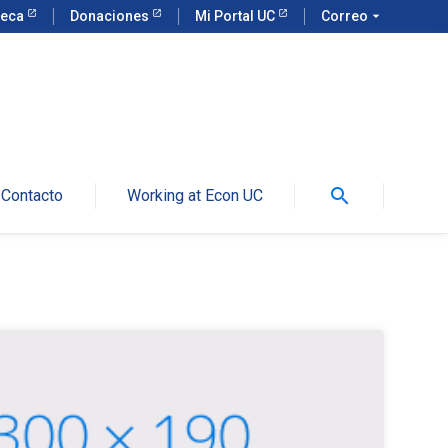
teca
Donaciones
Mi Portal UC
Correo
arrow_drop_down
search
Contacto
Working at Econ UC