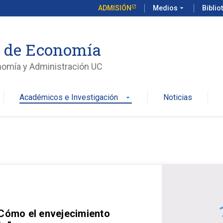
ADMISIÓN
Medios
arrow_drop_down
Biblio
o de Economía
nomía y Administración UC
Académicos e Investigación
Noticias
arrow_drop_down
 Cómo el envejecimiento