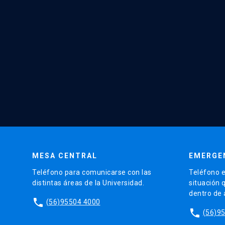
MESA CENTRAL
EMERGE
Teléfono para comunicarse con las
Teléfono e
distintas áreas de la Universidad.
situación 
dentro de
phone
(56)95504 4000
phone
(56)9