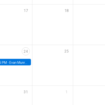
17
18
25
24
5 PM -
Evan Munro, Neyman Visiting Assistant Professor in the Department of Statistics at UC Berkeley
31
1