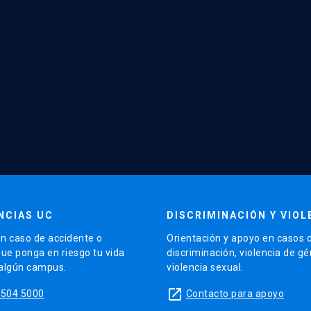
NCIAS UC
DISCRIMINACIÓN Y VIOL
n caso de accidente o
Orientación y apoyo en casos 
que ponga en riesgo tu vida
discriminación, violencia de g
 algún campus.
violencia sexual.
launch
5504 5000
Contacto para apoyo