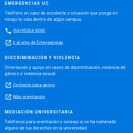
EMERGENCIAS UC
Teléfono en caso de accidente o situación que ponga en
riesgo tu vida dentro de algún campus.
phone
(56)95504 5000
launch
Ir al sitio de Emergencias
DISCRIMINACIÓN Y VIOLENCIA
Orientación y apoyo en casos de discriminación, violencia de
género o violencia sexual.
launch
Contacto para apoyo
launch
Más orientación
MEDIACIÓN UNIVERSITARIA
Teléfonos para orientación y consejo si se ha vulnerado
alguno de tus derechos en la universidad.