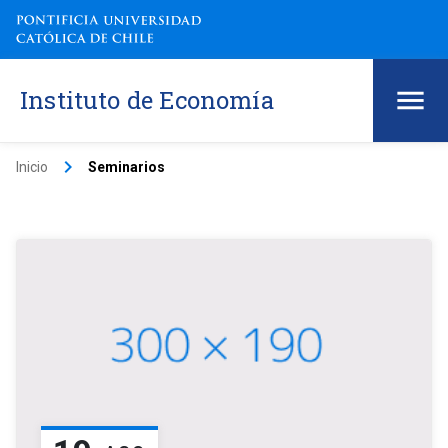
Instituto de Economía
keyboard_arrow_right
Inicio
Seminarios