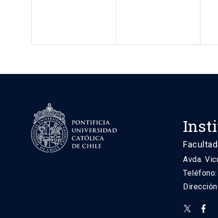
Inst
Facultad
Avda. Vic
Teléfono
Direcció