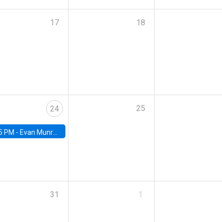
17
18
25
24
5 PM -
Evan Munro, Neyman Visiting Assistant Professor in the Department of Statistics at UC Berkeley
31
1