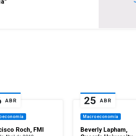
ia”
6
25
ABR
ABR
oeconomía
Macroeconomía
cisco Roch, FMI
Beverly Lapham,