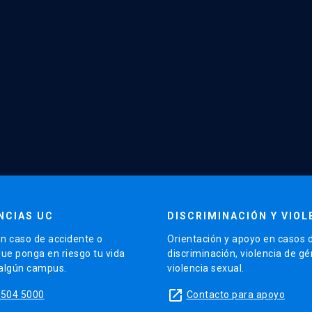
NCIAS UC
DISCRIMINACIÓN Y VIOL
n caso de accidente o
Orientación y apoyo en casos 
que ponga en riesgo tu vida
discriminación, violencia de g
 algún campus.
violencia sexual.
launch
5504 5000
Contacto para apoyo