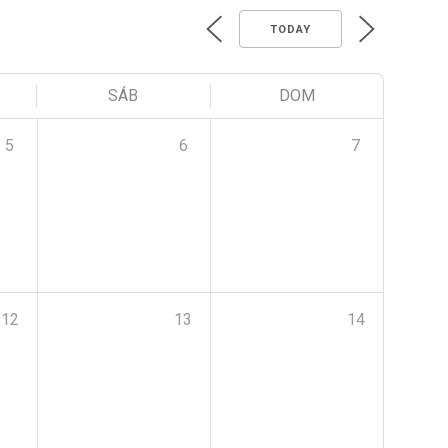
TODAY
SÁB
DOM
5
6
7
12
13
14