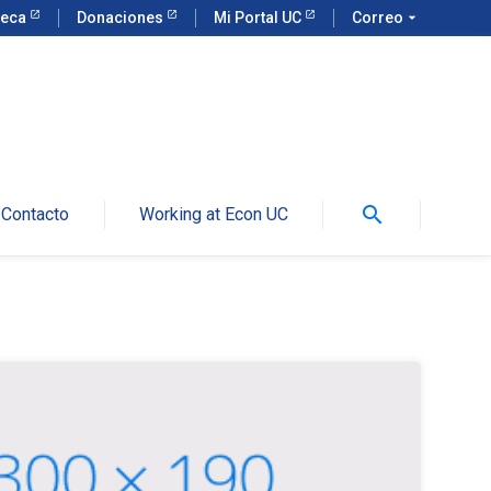
teca
Donaciones
Mi Portal UC
Correo
arrow_drop_down
search
Contacto
Working at Econ UC