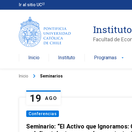
Ir al sitio UC
Institut
Facultad de Eco
Inicio
Instituto
Programas
arrow_drop_down
keyboard_arrow_right
Inicio
Seminarios
19
AGO
Conferencias
Seminario: “El Activo que Ignoramos: