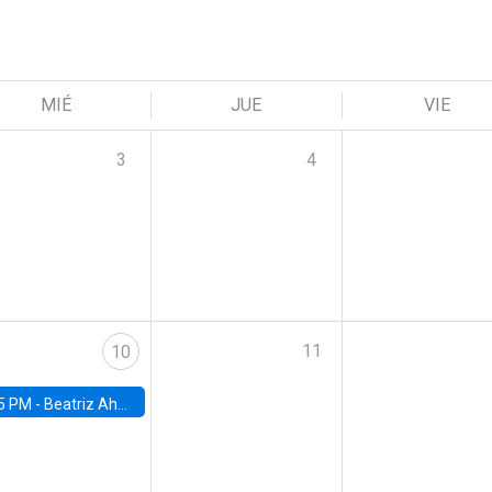
MIÉ
JUE
VIE
3
4
11
10
5 PM -
Beatriz Ahumada, PhD candidate, Universidad de Pittsburgh