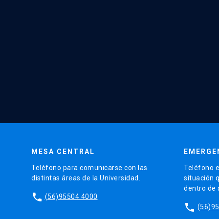
MESA CENTRAL
EMERGE
Teléfono para comunicarse con las
Teléfono e
distintas áreas de la Universidad.
situación 
dentro de
phone
(56)95504 4000
phone
(56)9