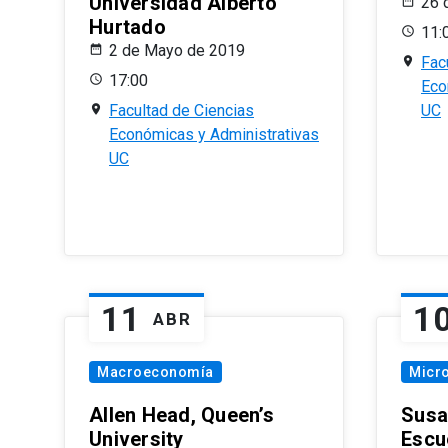
Universidad Alberto
26 
Hurtado
11:
2 de Mayo de 2019
Fac
17:00
Eco
Facultad de Ciencias
UC
Económicas y Administrativas
UC
11
1
ABR
Macroeconomía
Micr
Allen Head, Queen’s
Susa
University
Escu