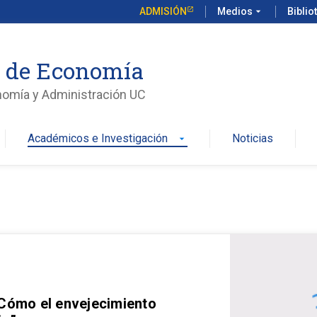
ADMISIÓN
Medios
arrow_drop_down
Biblio
o de Economía
nomía y Administración UC
Académicos e Investigación
Noticias
arrow_drop_down
 Cómo el envejecimiento