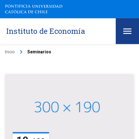
Instituto de Economía
keyboard_arrow_right
Inicio
Seminarios