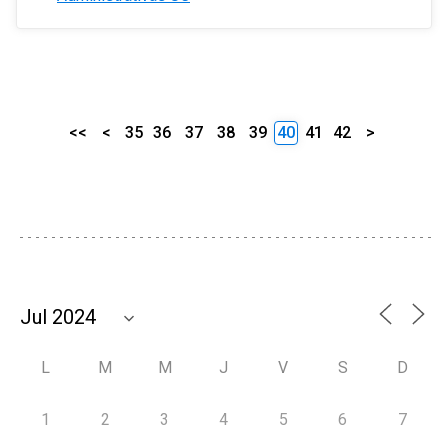
<<
<
35
36
37
38
39
40
41
42
>
L
M
M
J
V
S
D
1
2
3
4
5
6
7