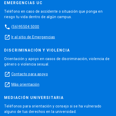
EMERGENCIAS UC
Teléfono en caso de accidente o situación que ponga en
riesgo tu vida dentro de algún campus.
phone
(56)95504 5000
launch
Ir al sitio de Emergencias
DISCRIMINACIÓN Y VIOLENCIA
Orientación y apoyo en casos de discriminación, violencia de
género o violencia sexual.
launch
Contacto para apoyo
launch
Más orientación
MEDIACIÓN UNIVERSITARIA
Teléfonos para orientación y consejo si se ha vulnerado
alguno de tus derechos en la universidad.