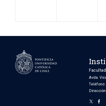
Inst
Facultad
Avda. Vic
Teléfono
Direcció