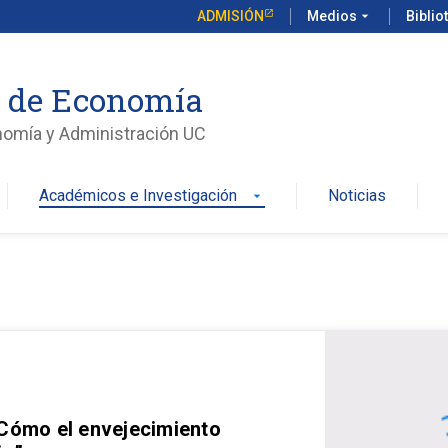
ADMISIÓN
Medios
arrow_drop_down
Biblio
o de Economía
nomía y Administración UC
Académicos e Investigación
Noticias
arrow_drop_down
 Cómo el envejecimiento