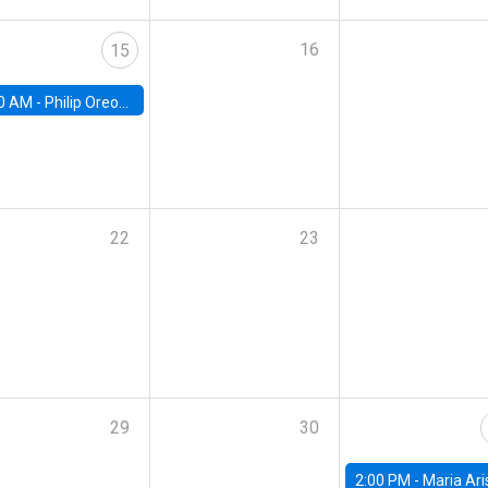
16
15
0 AM -
Philip Oreopolous, University of Toronto
22
23
29
30
2:00 PM -
Maria Aristizabal-Ramirez, FED