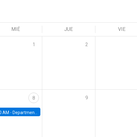
MIÉ
JUE
VIE
1
2
9
8
0 AM -
Department Seminar: James Robinson