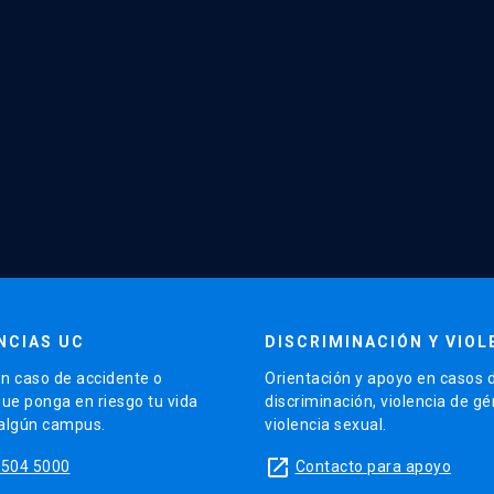
NCIAS UC
DISCRIMINACIÓN Y VIOL
n caso de accidente o
Orientación y apoyo en casos 
que ponga en riesgo tu vida
discriminación, violencia de g
 algún campus.
violencia sexual.
launch
5504 5000
Contacto para apoyo