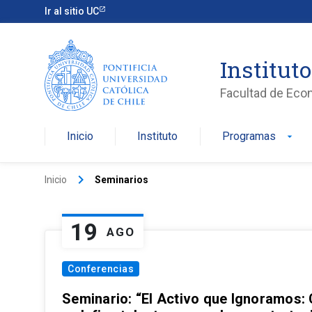
Ir al sitio UC
Institut
Facultad de Eco
Inicio
Instituto
Programas
arrow_drop_down
keyboard_arrow_right
Inicio
Seminarios
19
AGO
Conferencias
Seminario: “El Activo que Ignoramos: