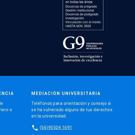
ENCIA
MEDIACIÓN UNIVERSITARIA
de
Teléfonos para orientación y consejo si
énero o
se ha vulnerado alguno de tus derechos
en la universidad.
phone
(56)95504 1691