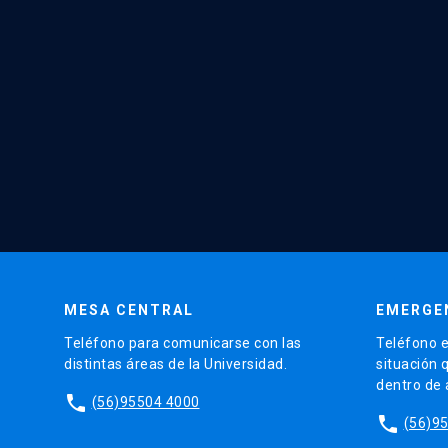
MESA CENTRAL
EMERGE
Teléfono para comunicarse con las
Teléfono e
distintas áreas de la Universidad.
situación 
dentro de
phone
(56)95504 4000
phone
(56)9