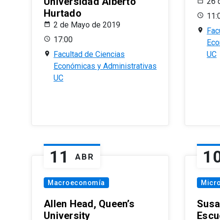
Universidad Alberto
26 
Hurtado
11:
2 de Mayo de 2019
Fac
17:00
Eco
Facultad de Ciencias
UC
Económicas y Administrativas
UC
11
1
ABR
Macroeconomía
Micr
Allen Head, Queen’s
Susa
University
Escu