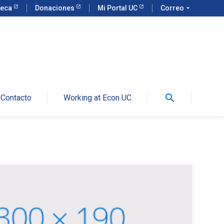
teca
Donaciones
Mi Portal UC
Correo
arrow_drop_down
search
Contacto
Working at Econ UC