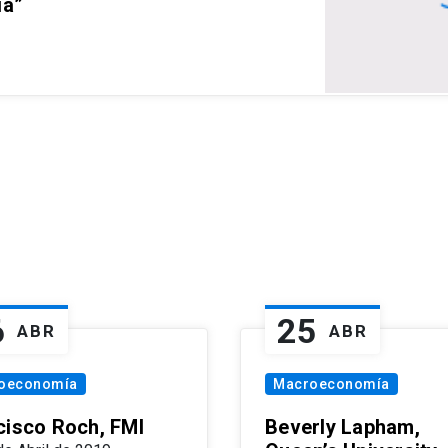
ia”
6
25
ABR
ABR
oeconomía
Macroeconomía
cisco Roch, FMI
Beverly Lapham,