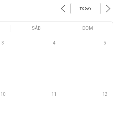
TODAY
SÁB
DOM
3
4
5
10
11
12