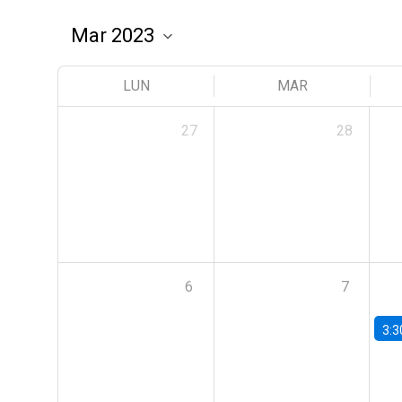
LUN
MAR
27
28
6
7
3:3