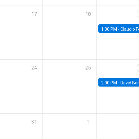
17
18
1:00 PM -
Claudio Ferraz, British Col
24
25
2:00 PM -
David Berger, D
31
1