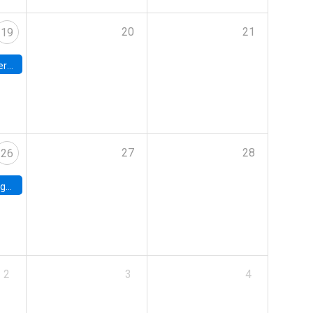
20
21
19
umbia
27
28
26
uke
2
3
4