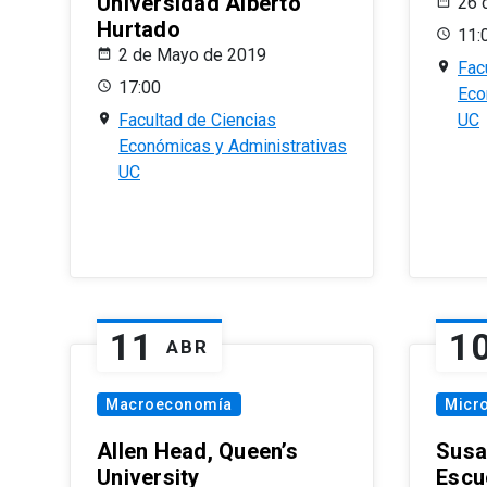
Universidad Alberto
26 
Hurtado
11:
2 de Mayo de 2019
Fac
17:00
Eco
Facultad de Ciencias
UC
Económicas y Administrativas
UC
11
1
ABR
Macroeconomía
Micr
Allen Head, Queen’s
Susa
University
Escu