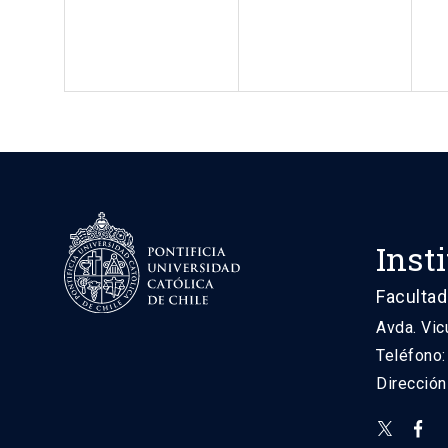
Inst
Facultad
Avda. Vic
Teléfono
Direcció