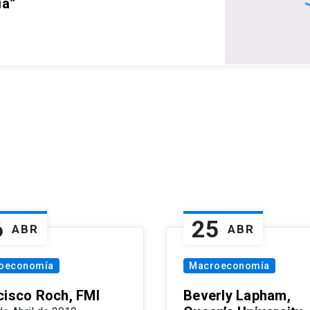
ia”
6
25
ABR
ABR
oeconomía
Macroeconomía
cisco Roch, FMI
Beverly Lapham,