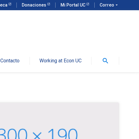
teca
Donaciones
Mi Portal UC
Correo
arrow_drop_down
search
Contacto
Working at Econ UC