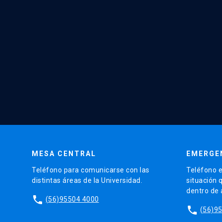
MESA CENTRAL
EMERGE
Teléfono para comunicarse con las
Teléfono e
distintas áreas de la Universidad.
situación 
dentro de
phone
(56)95504 4000
phone
(56)9