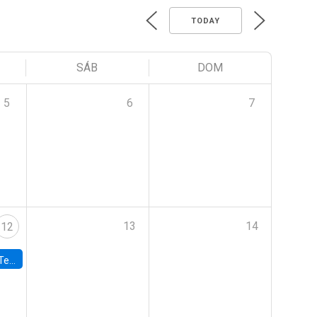
TODAY
SÁB
DOM
5
6
7
13
14
12
 UDP