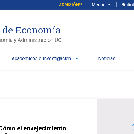
ADMISIÓN
Medios
arrow_drop_down
Biblio
o de Economía
nomía y Administración UC
Académicos e Investigación
Noticias
arrow_drop_down
 Cómo el envejecimiento