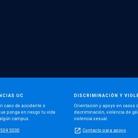
NCIAS UC
DISCRIMINACIÓN Y VIOL
n caso de accidente o
Orientación y apoyo en casos 
que ponga en riesgo tu vida
discriminación, violencia de g
 algún campus.
violencia sexual.
launch
5504 5000
Contacto para apoyo