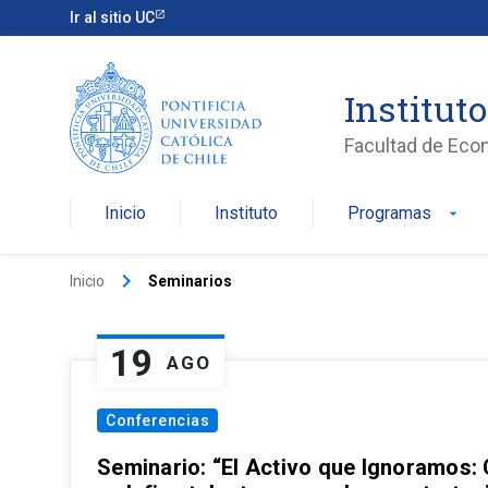
Ir al sitio UC
Institut
Facultad de Eco
Inicio
Instituto
Programas
arrow_drop_down
keyboard_arrow_right
Inicio
Seminarios
19
AGO
Conferencias
Seminario: “El Activo que Ignoramos: