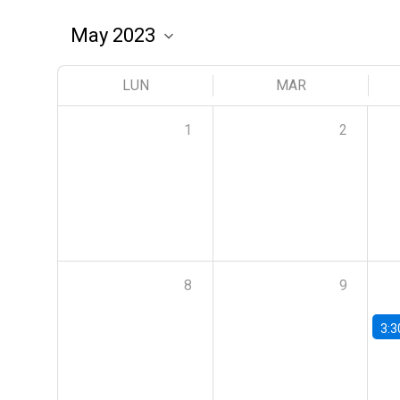
LUN
MAR
1
2
8
9
3:3