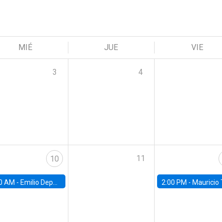
MIÉ
JUE
VIE
3
4
11
10
0 AM -
Emilio Depetris-Chauvín, Universidad Católica
2:00 PM -
Mauricio Tejada,