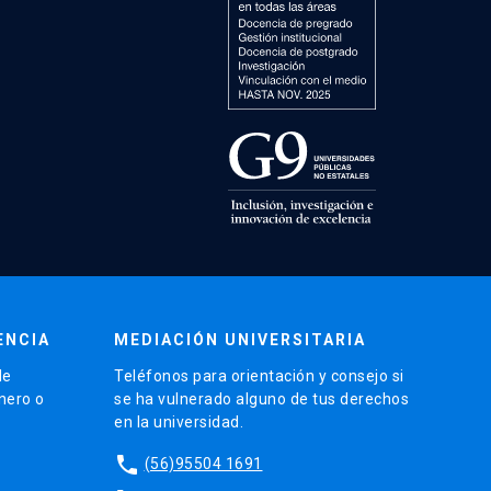
ENCIA
MEDIACIÓN UNIVERSITARIA
de
Teléfonos para orientación y consejo si
énero o
se ha vulnerado alguno de tus derechos
en la universidad.
phone
(56)95504 1691