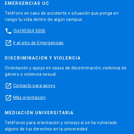
EMERGENCIAS UC
Teléfono en caso de accidente o situación que ponga en
riesgo tu vida dentro de algún campus.
phone
(56)95504 5000
launch
Ir al sitio de Emergencias
DISCRIMINACIÓN Y VIOLENCIA
Orientación y apoyo en casos de discriminación, violencia de
género o violencia sexual.
launch
Contacto para apoyo
launch
Más orientación
MEDIACIÓN UNIVERSITARIA
Teléfonos para orientación y consejo si se ha vulnerado
alguno de tus derechos en la universidad.