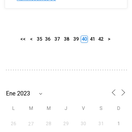
<<
<
35
36
37
38
39
40
41
42
>
L
M
M
J
V
S
D
26
28
29
30
31
1
27