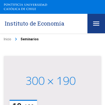
Instituto de Economía
keyboard_arrow_right
Inicio
Seminarios