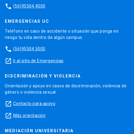
phone
(56)95504 4000
EMERGENCIAS UC
Teléfono en caso de accidente o situación que ponga en
riesgo tu vida dentro de algún campus.
phone
(56)95504 5000
launch
Ir al sitio de Emergencias
DISCRIMINACIÓN Y VIOLENCIA
Orientación y apoyo en casos de discriminación, violencia de
género o violencia sexual.
launch
Contacto para apoyo
launch
Más orientación
MEDIACIÓN UNIVERSITARIA