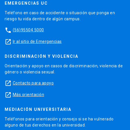
EMERGENCIAS UC
Teléfono en caso de accidente o situación que ponga en
riesgo tu vida dentro de algún campus.
phone
(56)95504 5000
launch
Ir al sitio de Emergencias
DISCRIMINACIÓN Y VIOLENCIA
Orientación y apoyo en casos de discriminación, violencia de
género o violencia sexual.
launch
Contacto para apoyo
launch
Más orientación
MEDIACIÓN UNIVERSITARIA
Teléfonos para orientación y consejo si se ha vulnerado
alguno de tus derechos en la universidad.