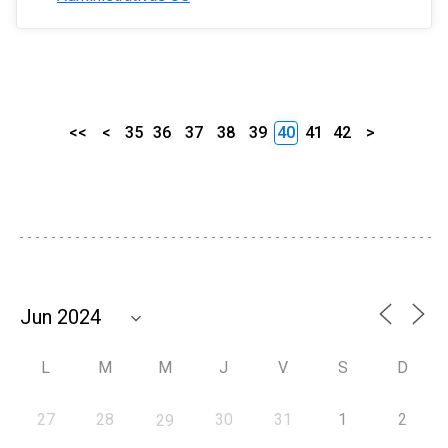
<<
<
35
36
37
38
39
40
41
42
>
L
M
M
J
V
S
D
27
28
30
31
1
2
29