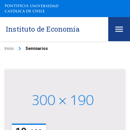
Instituto de Economía
keyboard_arrow_right
Inicio
Seminarios