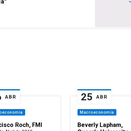
ia”
6
25
ABR
ABR
oeconomía
Macroeconomía
cisco Roch, FMI
Beverly Lapham,