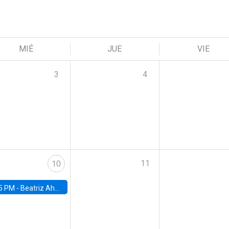
MIÉ
JUE
VIE
3
4
11
10
5 PM -
Beatriz Ahumada, PhD candidate, Universidad de Pittsburgh