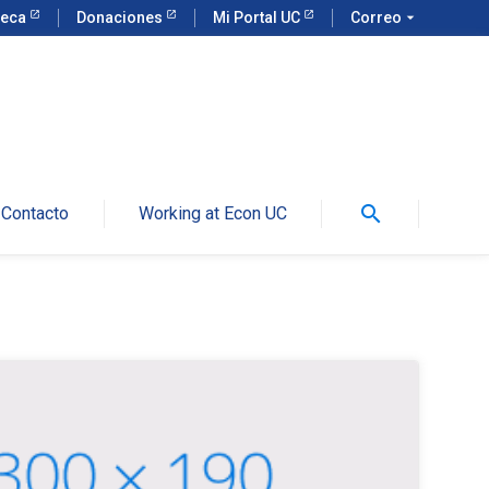
teca
Donaciones
Mi Portal UC
Correo
arrow_drop_down
search
Contacto
Working at Econ UC