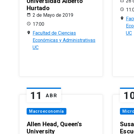
Universidad Alberto
26 
Hurtado
11:
2 de Mayo de 2019
Fac
17:00
Eco
Facultad de Ciencias
UC
Económicas y Administrativas
UC
11
1
ABR
Macroeconomía
Micr
Allen Head, Queen’s
Susa
University
Escu