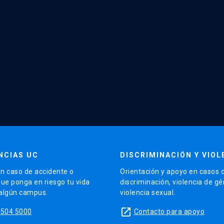
NCIAS UC
DISCRIMINACIÓN Y VIOL
n caso de accidente o
Orientación y apoyo en casos 
que ponga en riesgo tu vida
discriminación, violencia de g
 algún campus.
violencia sexual.
launch
5504 5000
Contacto para apoyo