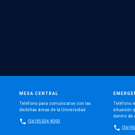
MESA CENTRAL
EMERGE
Teléfono para comunicarse con las
Teléfono e
distintas áreas de la Universidad.
situación 
dentro de
phone
(56)95504 4000
phone
(56)9