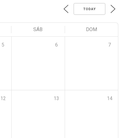
TODAY
SÁB
DOM
5
6
7
12
13
14