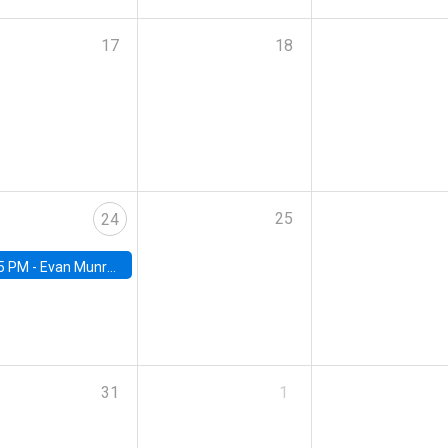
17
18
25
24
5 PM -
Evan Munro, Neyman Visiting Assistant Professor in the Department of Statistics at UC Berkeley
31
1