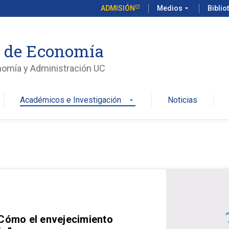
ADMISIÓN
Medios
arrow_drop_down
Biblio
o de Economía
nomía y Administración UC
Académicos e Investigación
Noticias
arrow_drop_down
 Cómo el envejecimiento