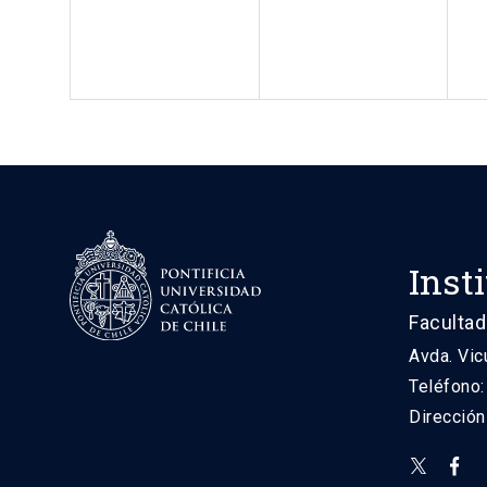
Inst
Facultad
Avda. Vic
Teléfono
Direcció