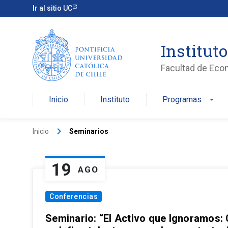
Ir al sitio UC
Institut
Facultad de Eco
Inicio
Instituto
Programas
arrow_drop_down
keyboard_arrow_right
Inicio
Seminarios
19
AGO
Conferencias
Seminario: “El Activo que Ignoramos: