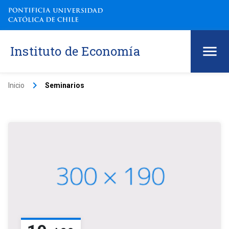
Instituto de Economía
keyboard_arrow_right
Inicio
Seminarios