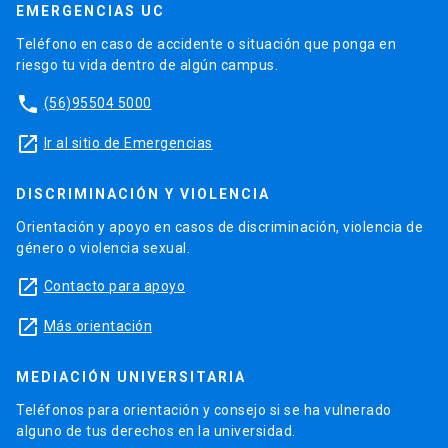
EMERGENCIAS UC
Teléfono en caso de accidente o situación que ponga en
riesgo tu vida dentro de algún campus.
phone
(56)95504 5000
launch
Ir al sitio de Emergencias
DISCRIMINACIÓN Y VIOLENCIA
Orientación y apoyo en casos de discriminación, violencia de
género o violencia sexual.
launch
Contacto para apoyo
launch
Más orientación
MEDIACIÓN UNIVERSITARIA
Teléfonos para orientación y consejo si se ha vulnerado
alguno de tus derechos en la universidad.