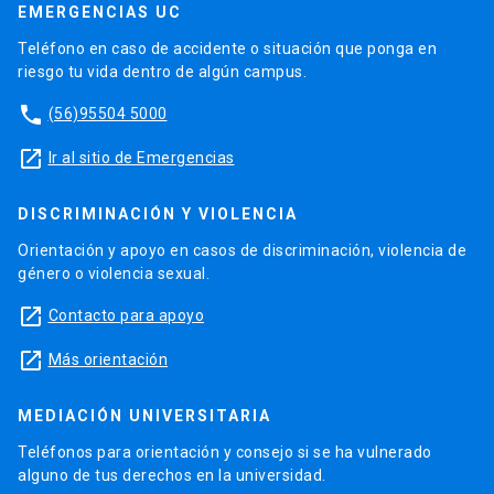
EMERGENCIAS UC
Teléfono en caso de accidente o situación que ponga en
riesgo tu vida dentro de algún campus.
phone
(56)95504 5000
launch
Ir al sitio de Emergencias
DISCRIMINACIÓN Y VIOLENCIA
Orientación y apoyo en casos de discriminación, violencia de
género o violencia sexual.
launch
Contacto para apoyo
launch
Más orientación
MEDIACIÓN UNIVERSITARIA
Teléfonos para orientación y consejo si se ha vulnerado
alguno de tus derechos en la universidad.