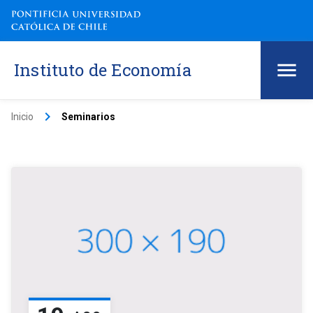
Instituto de Economía
keyboard_arrow_right
Inicio
Seminarios