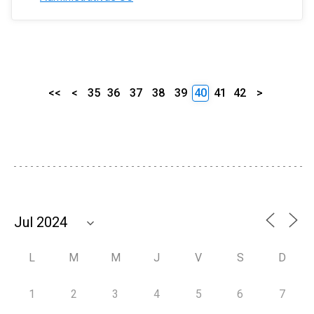
<<
<
35
36
37
38
39
40
41
42
>
L
M
M
J
V
S
D
1
2
3
4
5
6
7