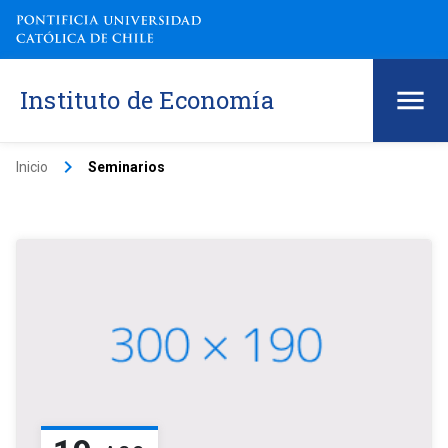
Instituto de Economía
keyboard_arrow_right
Inicio
Seminarios