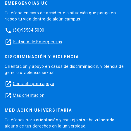
EMERGENCIAS UC
Teléfono en caso de accidente o situación que ponga en
riesgo tu vida dentro de algún campus.
phone
(56)95504 5000
launch
Ir al sitio de Emergencias
DISCRIMINACIÓN Y VIOLENCIA
Orientación y apoyo en casos de discriminación, violencia de
género o violencia sexual.
launch
Contacto para apoyo
launch
Más orientación
MEDIACIÓN UNIVERSITARIA
Teléfonos para orientación y consejo si se ha vulnerado
alguno de tus derechos en la universidad.