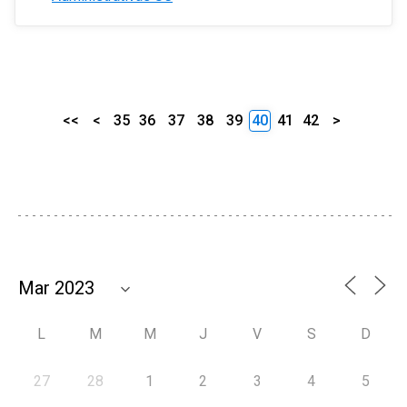
<<
<
35
36
37
38
39
40
41
42
>
L
M
M
J
V
S
D
27
28
1
2
3
4
5