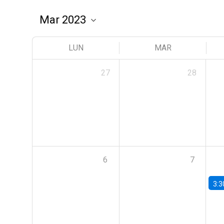
LUN
MAR
27
28
6
7
3:3