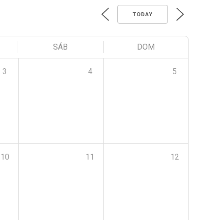
TODAY
SÁB
DOM
3
4
5
10
11
12