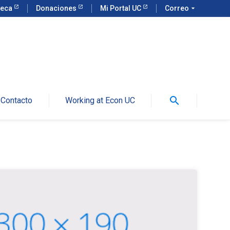
teca
Donaciones
Mi Portal UC
Correo
arrow_drop_down
search
Contacto
Working at Econ UC