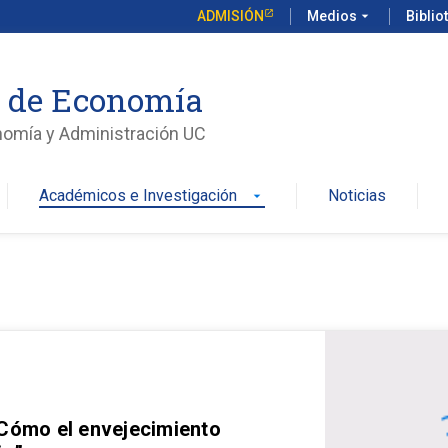
ADMISIÓN
Medios
arrow_drop_down
Biblio
o de Economía
nomía y Administración UC
Académicos e Investigación
Noticias
arrow_drop_down
 Cómo el envejecimiento