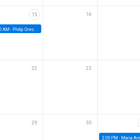
16
15
0 AM -
Philip Oreopolous, University of Toronto
22
23
29
30
2:00 PM -
Maria Aristizabal-Ramirez, FED