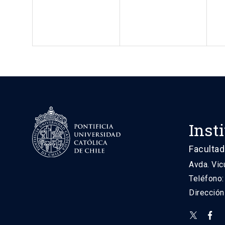
Inst
Facultad
Avda. Vic
Teléfono
Direcció