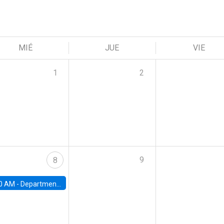
MIÉ
JUE
VIE
1
2
9
8
0 AM -
Department Seminar: James Robinson