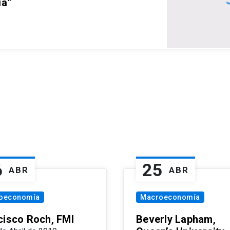
ia”
6
25
ABR
ABR
oeconomía
Macroeconomía
cisco Roch, FMI
Beverly Lapham,