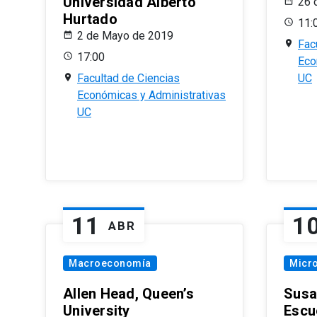
Universidad Alberto
26 
Hurtado
11:
2 de Mayo de 2019
Fac
17:00
Eco
Facultad de Ciencias
UC
Económicas y Administrativas
UC
11
1
ABR
Macroeconomía
Micr
Allen Head, Queen’s
Susa
University
Escu