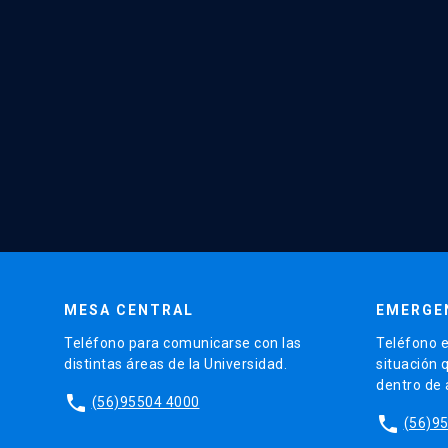
MESA CENTRAL
EMERGE
Teléfono para comunicarse con las
Teléfono e
distintas áreas de la Universidad.
situación 
dentro de
phone
(56)95504 4000
phone
(56)9