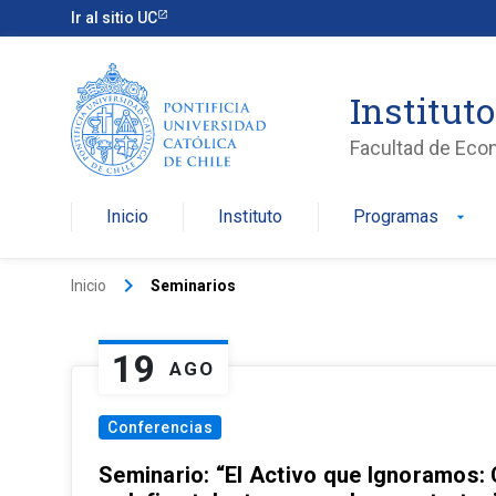
Ir al sitio UC
Institut
Facultad de Eco
Inicio
Instituto
Programas
arrow_drop_down
keyboard_arrow_right
Inicio
Seminarios
19
AGO
Conferencias
Seminario: “El Activo que Ignoramos: