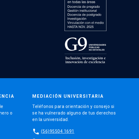
ENCIA
MEDIACIÓN UNIVERSITARIA
de
Teléfonos para orientación y consejo si
énero o
se ha vulnerado alguno de tus derechos
en la universidad.
phone
(56)95504 1691