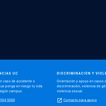
NCIAS UC
DISCRIMINACIÓN Y VIOL
n caso de accidente o
Orientación y apoyo en casos 
que ponga en riesgo tu vida
discriminación, violencia de g
 algún campus.
violencia sexual.
launch
5504 5000
Contacto para apoyo