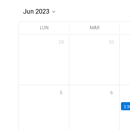
LUN
MAR
29
30
5
6
3:3