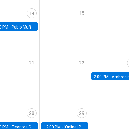
15
14
0 PM -
Pablo Muñoz, Universidad de Chile
21
22
2:00 PM -
Ambrogio Cesa-Bianchi, Bank of Eng
28
29
0 PM -
Eleonora Guarnieri, Exeter University
12:00 PM -
[Online] Pablo Slutzky, University of Maryland