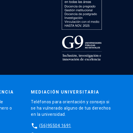
ENCIA
MEDIACIÓN UNIVERSITARIA
de
Teléfonos para orientación y consejo si
énero o
se ha vulnerado alguno de tus derechos
en la universidad.
phone
(56)95504 1691