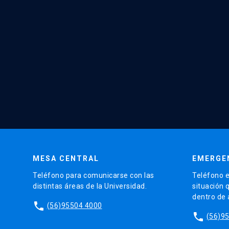
MESA CENTRAL
EMERGE
Teléfono para comunicarse con las
Teléfono e
distintas áreas de la Universidad.
situación 
dentro de
phone
(56)95504 4000
phone
(56)9