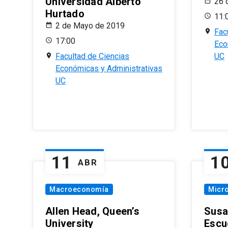
Universidad Alberto
26 
Hurtado
11:
2 de Mayo de 2019
Fac
17:00
Eco
Facultad de Ciencias
UC
Económicas y Administrativas
UC
11
1
ABR
Macroeconomía
Micr
Allen Head, Queen’s
Susa
University
Escu