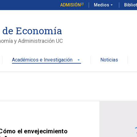
ADMISIÓN
Medios
arrow_drop_down
Biblio
o de Economía
nomía y Administración UC
Académicos e Investigación
Noticias
arrow_drop_down
 Cómo el envejecimiento