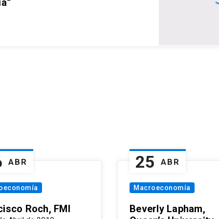
ia”
6
25
ABR
ABR
oeconomía
Macroeconomía
cisco Roch, FMI
Beverly Lapham,