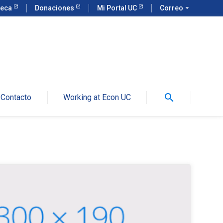
teca
Donaciones
Mi Portal UC
Correo
arrow_drop_down
search
Contacto
Working at Econ UC