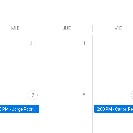
MIÉ
JUE
VIE
31
1
8
7
0 PM -
Jorge Rodriguez, Universidad de Los Andes
2:00 PM -
Carlos Pérez, Universidad Finis