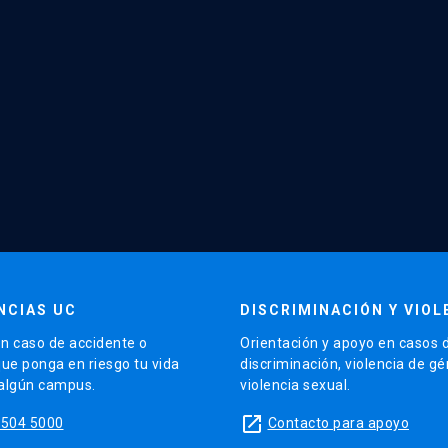
NCIAS UC
DISCRIMINACIÓN Y VIOL
n caso de accidente o
Orientación y apoyo en casos 
que ponga en riesgo tu vida
discriminación, violencia de g
 algún campus.
violencia sexual.
launch
5504 5000
Contacto para apoyo