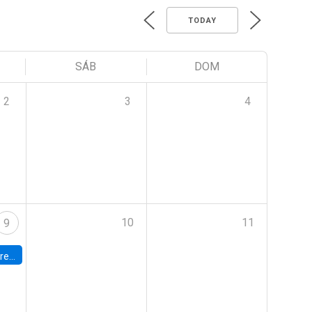
TODAY
SÁB
DOM
2
3
4
10
11
9
 Terrae