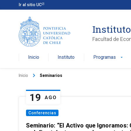
Ir al sitio UC
Institut
Facultad de Eco
Inicio
Instituto
Programas
arrow_drop_down
keyboard_arrow_right
Inicio
Seminarios
19
AGO
Conferencias
Seminario: “El Activo que Ignoramos: