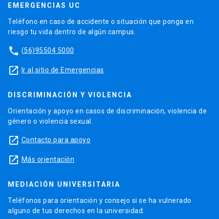
EMERGENCIAS UC
Teléfono en caso de accidente o situación que ponga en
riesgo tu vida dentro de algún campus.
phone
(56)95504 5000
launch
Ir al sitio de Emergencias
DISCRIMINACIÓN Y VIOLENCIA
Orientación y apoyo en casos de discriminación, violencia de
género o violencia sexual.
launch
Contacto para apoyo
launch
Más orientación
MEDIACIÓN UNIVERSITARIA
Teléfonos para orientación y consejo si se ha vulnerado
alguno de tus derechos en la universidad.