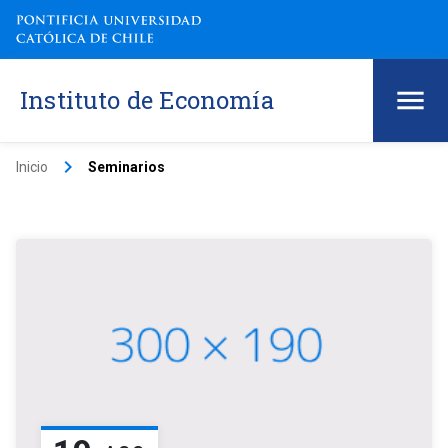
Instituto de Economía
keyboard_arrow_right
Inicio
Seminarios