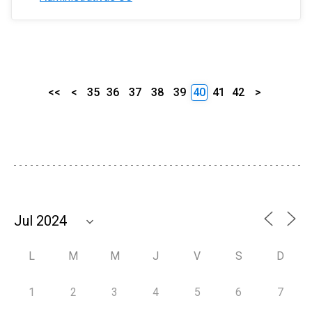
<<
<
35
36
37
38
39
40
41
42
>
L
M
M
J
V
S
D
1
2
3
4
5
6
7