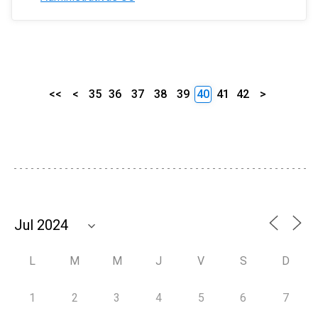
<<
<
35
36
37
38
39
40
41
42
>
L
M
M
J
V
S
D
1
2
3
4
5
6
7