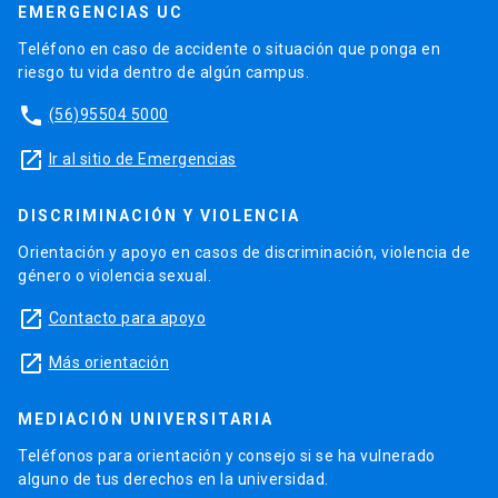
EMERGENCIAS UC
Teléfono en caso de accidente o situación que ponga en
riesgo tu vida dentro de algún campus.
phone
(56)95504 5000
launch
Ir al sitio de Emergencias
DISCRIMINACIÓN Y VIOLENCIA
Orientación y apoyo en casos de discriminación, violencia de
género o violencia sexual.
launch
Contacto para apoyo
launch
Más orientación
MEDIACIÓN UNIVERSITARIA
Teléfonos para orientación y consejo si se ha vulnerado
alguno de tus derechos en la universidad.