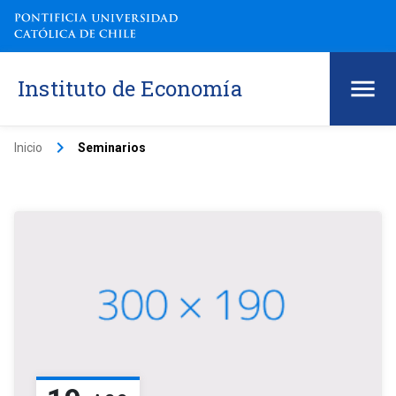
Instituto de Economía
keyboard_arrow_right
Inicio
Seminarios