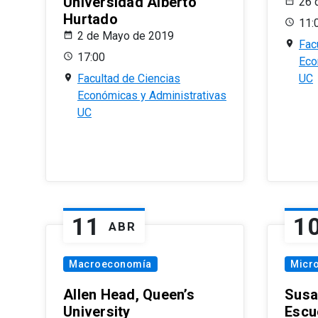
Universidad Alberto
26 
Hurtado
11:
2 de Mayo de 2019
Fac
17:00
Eco
Facultad de Ciencias
UC
Económicas y Administrativas
UC
11
1
ABR
Macroeconomía
Micr
Allen Head, Queen’s
Susa
University
Escu