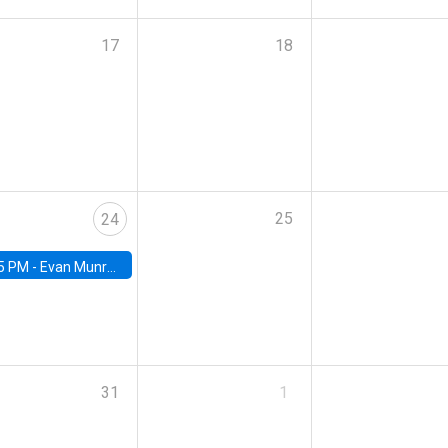
17
18
25
24
5 PM -
Evan Munro, Neyman Visiting Assistant Professor in the Department of Statistics at UC Berkeley
31
1