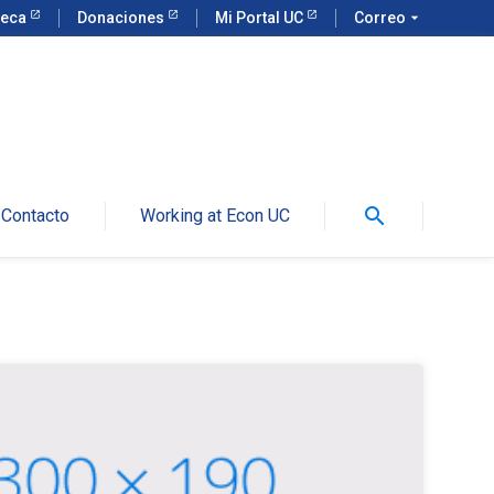
teca
Donaciones
Mi Portal UC
Correo
arrow_drop_down
search
Contacto
Working at Econ UC