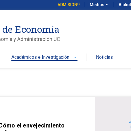
ADMISIÓN
Medios
arrow_drop_down
Biblio
o de Economía
nomía y Administración UC
Académicos e Investigación
Noticias
arrow_drop_down
 Cómo el envejecimiento