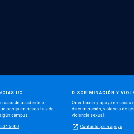
NCIAS UC
DISCRIMINACIÓN Y VIOL
n caso de accidente o
Orientación y apoyo en casos 
que ponga en riesgo tu vida
discriminación, violencia de g
 algún campus.
violencia sexual.
launch
5504 5000
Contacto para apoyo