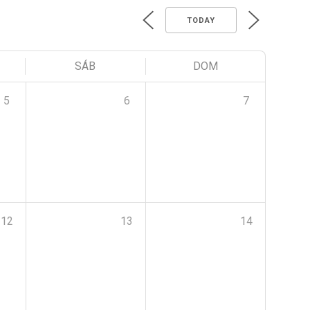
TODAY
SÁB
DOM
5
6
7
12
13
14