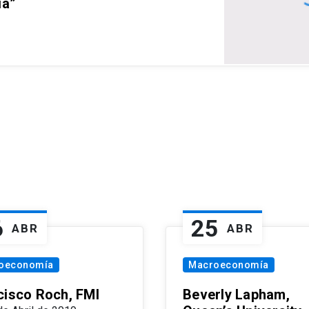
ia”
6
25
ABR
ABR
oeconomía
Macroeconomía
cisco Roch, FMI
Beverly Lapham,