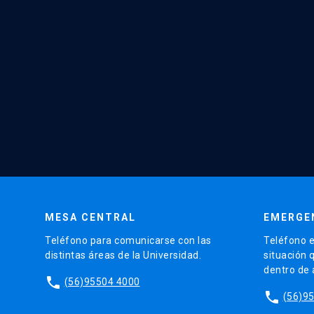
MESA CENTRAL
EMERGE
Teléfono para comunicarse con las
Teléfono e
distintas áreas de la Universidad.
situación 
dentro de
phone
(56)95504 4000
phone
(56)9