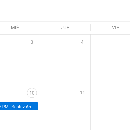
MIÉ
JUE
VIE
3
4
11
10
5 PM -
Beatriz Ahumada, PhD candidate, Universidad de Pittsburgh