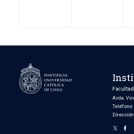
Inst
Facultad
Avda. Vic
Teléfono
Direcció