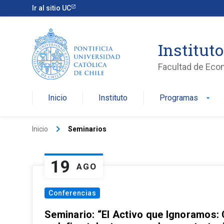
Ir al sitio UC
Institut
Facultad de Eco
Inicio
Instituto
Programas
arrow_drop_down
keyboard_arrow_right
Inicio
Seminarios
19
AGO
Conferencias
Seminario: “El Activo que Ignoramos: