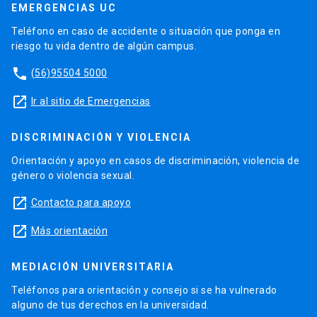
EMERGENCIAS UC
Teléfono en caso de accidente o situación que ponga en
riesgo tu vida dentro de algún campus.
phone
(56)95504 5000
launch
Ir al sitio de Emergencias
DISCRIMINACIÓN Y VIOLENCIA
Orientación y apoyo en casos de discriminación, violencia de
género o violencia sexual.
launch
Contacto para apoyo
launch
Más orientación
MEDIACIÓN UNIVERSITARIA
Teléfonos para orientación y consejo si se ha vulnerado
alguno de tus derechos en la universidad.