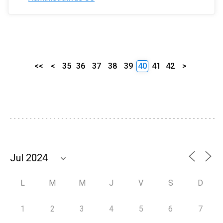
<<
<
35
36
37
38
39
40
41
42
>
L
M
M
J
V
S
D
1
2
3
4
5
6
7