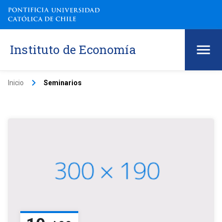
Instituto de Economía
keyboard_arrow_right
Inicio
Seminarios