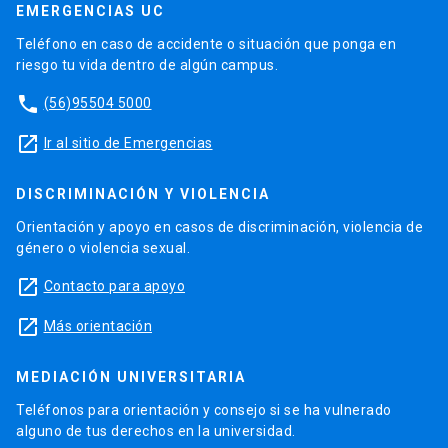
EMERGENCIAS UC
Teléfono en caso de accidente o situación que ponga en
riesgo tu vida dentro de algún campus.
phone
(56)95504 5000
launch
Ir al sitio de Emergencias
DISCRIMINACIÓN Y VIOLENCIA
Orientación y apoyo en casos de discriminación, violencia de
género o violencia sexual.
launch
Contacto para apoyo
launch
Más orientación
MEDIACIÓN UNIVERSITARIA
Teléfonos para orientación y consejo si se ha vulnerado
alguno de tus derechos en la universidad.