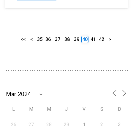
<<
<
35
36
37
38
39
40
41
42
>
L
M
M
J
V
S
D
26
27
28
29
1
2
3