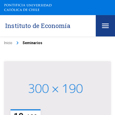
Instituto de Economía
keyboard_arrow_right
Inicio
Seminarios