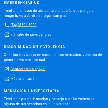
EMERGENCIAS UC
Teléfono en caso de accidente o situación que ponga en
riesgo tu vida dentro de algún campus.
phone
(56)95504 5000
launch
Ir al sitio de Emergencias
DISCRIMINACIÓN Y VIOLENCIA
Orientación y apoyo en casos de discriminación, violencia de
género o violencia sexual.
launch
Contacto para apoyo
launch
Más orientación
MEDIACIÓN UNIVERSITARIA
Teléfonos para orientación y consejo si se ha vulnerado
alguno de tus derechos en la universidad.